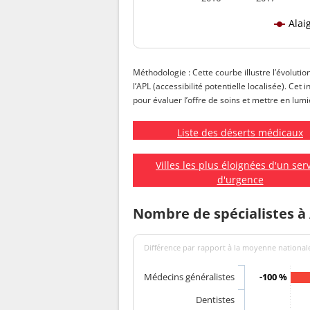
Alai
Méthodologie : Cette courbe illustre l’évolutio
l’APL (accessibilité potentielle localisée). Cet
pour évaluer l’offre de soins et mettre en lumiè
Liste des déserts médicaux
Villes les plus éloignées d'un ser
d'urgence
Nombre de spécialistes à
Différence par rapport à la moyenne nationale
Médecins généralistes
-100 %
Dentistes