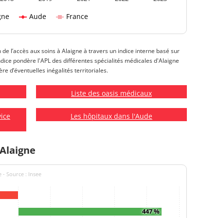
gne
Aude
France
n de l’accès aux soins à Alaigne à travers un indice interne basé sur
 indice pondère l'APL des différentes spécialités médicales d'Alaigne
re d’éventuelles inégalités territoriales.
Liste des oasis médicaux
vice
Les hôpitaux dans l'Aude
 Alaigne
 - Source : Insee
447 %