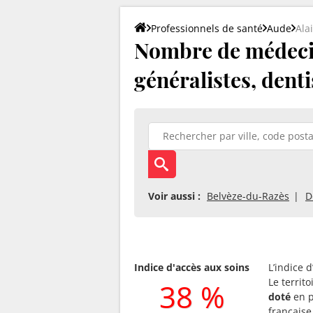
Professionnels de santé
Aude
Ala
Nombre de médecin 
généralistes, denti
Voir aussi :
Belvèze-du-Razès
D
Indice d'accès aux soins
L’indice 
Le territ
38 %
doté
en p
française 