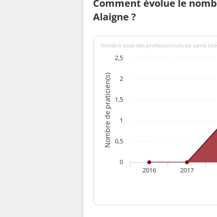
Comment évolue le nombr
Alaigne ?
Nombre total des professionnels de santé libér
2,5
Nombre de praticien(s)
2
1,5
1
0,5
0
2016
2017