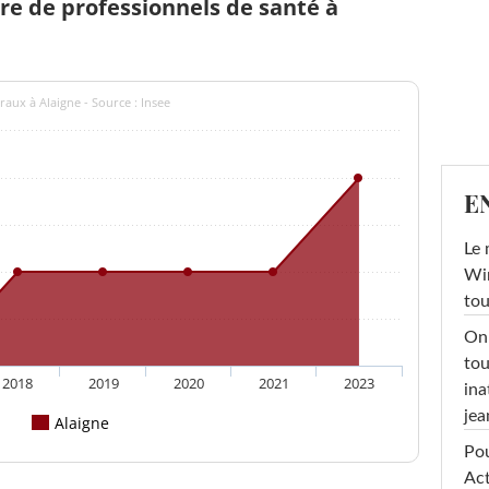
e de professionnels de santé à
aux à Alaigne - Source : Insee
E
Le 
Win
tou
On 
tou
2018
2019
2020
2021
2023
ina
jea
Alaigne
Pou
Act