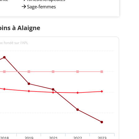
Sage-femmes
oins à Alaigne
ux fondé sur l'APL
2018
2019
2021
2022
2023