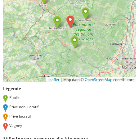
Leaflet
|
Map data ©
OpenStreetMap
contributors
Légende
Public
Privé non lucratif
Privé lucratif
Vagney