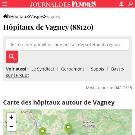
Hôpitaux
Vosges
Vagney
Hôpitaux de Vagney (88120)
Voir aussi :
Le Syndicat
Gerbamont
Sapois
Basse-
sur-le-Rupt
Mise à jour le 04/12/25
Carte des hôpitaux autour de Vagney
+
−