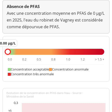
Absence de PFAS
Avec une concentration moyenne en PFAS de 0 µg/L
en 2025, l'eau du robinet de Vagney est considérée
comme dépourvue de PFAS.
0.00 µg/L
0.0
0.2
0.5
0.8
1.0
1.2
> 1.5 +
Concentration acceptable
Concentration anormale
Concentration très anormale
Evolution de la concentration en PFAS dans l'eau - Source :
Ministère de la Santé
0,3