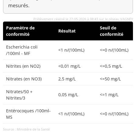
mesurés.
Prélèvement réalisé le 27-05-2026 à 08:43 sur le réseau VAGNEY
Paramètre de
Seuil de
Résultat
conformité
conformité
Escherichia coli
<1 n/(100mL)
<=0 n/(100mL)
/100ml - MF
Nitrites (en NO2)
<0,01 mg/L
<=0,5 mg/L
Nitrates (en NO3)
2,5 mg/L
<=50 mg/L
Nitrates/50 +
0,05 mg/L
<=1 mg/L
Nitrites/3
Entérocoques /100ml-
<1 n/(100mL)
<=0 n/(100mL)
MS
Source : Ministère de la Santé