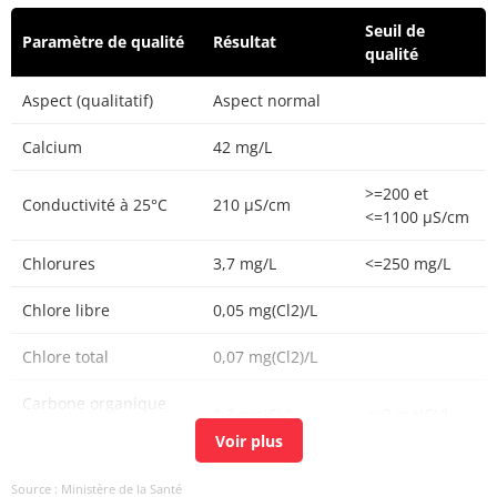
Seuil de
Paramètre de qualité
Résultat
qualité
Aspect (qualitatif)
Aspect normal
Calcium
42 mg/L
>=200 et
Conductivité à 25°C
210 µS/cm
<=1100 µS/cm
Chlorures
3,7 mg/L
<=250 mg/L
Chlore libre
0,05 mg(Cl2)/L
Chlore total
0,07 mg(Cl2)/L
Carbone organique
1,2 mg(C)/L
<=2 mg(C)/L
total
Aucun
Source : Ministère de la Santé
Couleur (qualitatif)
changement