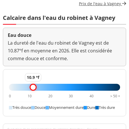
Prix de l'eau à Vagney
anormal
Calcaire dans l'eau du robinet à Vagney
Bactéries coliformes
<1 n/(100mL)
<=0 n/(100mL)
/100ml-MS
Eau douce
Bact. aér. revivifiables
2 n/mL
à 22°-68h
La dureté de l'eau du robinet de Vagney est de
10.87°f en moyenne en 2026. Elle est considérée
Bact. aér. revivifiables
5 n/mL
comme douce et conforme.
à 36°-44h
Magnésium
1,2 mg(Mg)/L
10.9 °f
Ammonium (en NH4)
<0,05 mg/L
<=0,1 mg/L
0
10
20
30
40
> 50 +
>=6,5 et <=9
pH
7,9 unité pH
unité pH
Très douce
Douce
Moyennement dure
Dure
Très dure
Aucun
Saveur (qualitatif)
changement
anormal