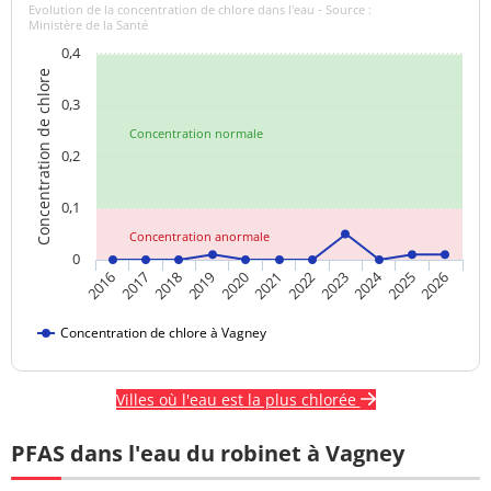
Evolution de la concentration de chlore dans l'eau - Source :
Ministère de la Santé
0,4
Concentration de chlore
0,3
Concentration normale
0,2
0,1
Concentration anormale
0
2024
2017
2021
2025
2018
2022
2026
2019
2023
2016
2020
Concentration de chlore à Vagney
Villes où l'eau est la plus chlorée
PFAS dans l'eau du robinet à Vagney