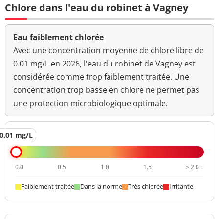
Chlore dans l'eau du robinet à Vagney
Eau faiblement chlorée
Avec une concentration moyenne de chlore libre de
0.01 mg/L en 2026, l'eau du robinet de Vagney est
considérée comme trop faiblement traitée. Une
concentration trop basse en chlore ne permet pas
une protection microbiologique optimale.
0.01 mg/L
0.0
0.5
1.0
1.5
> 2.0 +
Faiblement traitée
Dans la norme
Très chlorée
Irritante