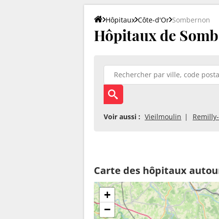
Hôpitaux
Côte-d'Or
Sombernon
Hôpitaux de Somb
Voir aussi :
Vieilmoulin
Remilly
Carte des hôpitaux auto
+
−