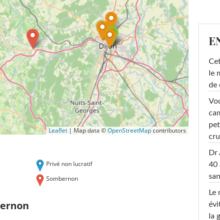
E
Cet
le 
de 
Vou
cam
pet
Leaflet
|
Map data ©
OpenStreetMap
contributors
cru
Dr 
Privé non lucratif
40 
san
Sombernon
Le 
bernon
évi
la 