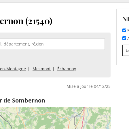
N
ernon (21540)
S
A
-en-Montagne
Mesmont
Échannay
Mise à jour le 04/12/25
ur de Sombernon