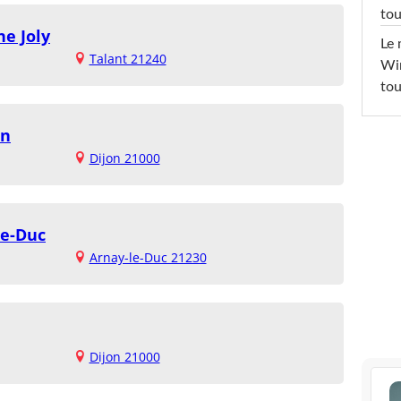
tou
ne Joly
Le 
Talant 21240
Win
tou
on
Dijon 21000
Le-Duc
Arnay-le-Duc 21230
Dijon 21000