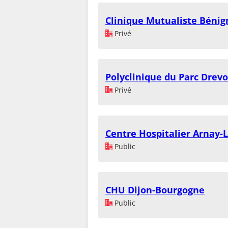
Clinique Mutualiste Bénig
Privé
Polyclinique du Parc Drev
Privé
Centre Hospitalier Arnay-
Public
CHU Dijon-Bourgogne
Public