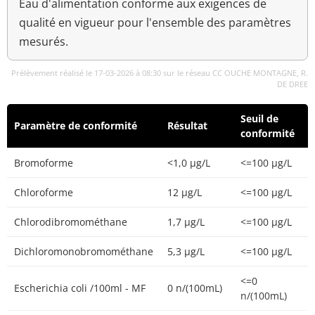
Eau d'alimentation conforme aux exigences de
qualité en vigueur pour l'ensemble des paramètres
mesurés.
Prélèvement réalisé le 17-03-2026 à 08:30 sur le réseau CC OUCHE MONTAGNE, R.
DE DREE
Seuil de
Paramètre de conformité
Résultat
conformité
Bromoforme
<1,0 µg/L
<=100 µg/L
Chloroforme
12 µg/L
<=100 µg/L
Chlorodibromométhane
1,7 µg/L
<=100 µg/L
Dichloromonobromométhane
5,3 µg/L
<=100 µg/L
<=0
Escherichia coli /100ml - MF
0 n/(100mL)
n/(100mL)