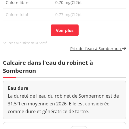
Chlore libre
0,70 mg(Cl2)/L
Chlore total
0,77 mg(Cl2)/L
Carbone organique
1,05 mg(C)/L
<=2 mg(C)/L
total
Source : Ministère de la Santé
Aucun
Prix de l'eau à Sombernon
Couleur (qualitatif)
changement
anormal
Calcaire dans l'eau du robinet à
Bactéries coliformes
Sombernon
0 n/(100mL)
<=0 n/(100mL)
/100ml-MS
Bact. aér. revivifiables
Eau dure
0 n/mL
à 22°-68h
La dureté de l'eau du robinet de Sombernon est de
31.5°f en moyenne en 2026. Elle est considérée
Bact. aér. revivifiables
10 n/mL
comme dure et génératrice de tartre.
à 36°-44h
Ammonium (en NH4)
<0,01 mg/L
<=0,1 mg/L