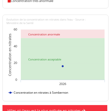
Concentration très anormale
Evolution de la concentration en nitrates dans l'eau - Source :
Ministère de la Santé
60
Concentration anormale
Concentration en nitrates
40
Concentration acceptable
20
0
2026
Concentration en nitrates à Sombernon
Villes où l'eau est la plus polluée en nitrates