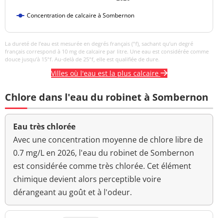
Turbidité
<0,50 NFU
<=2 NFU
Concentration de calcaire à Sombernon
néphélométrique NFU
La dureté de l’eau est mesurée en degrés français (°f), sachant qu’un degré
français correspond à 10 mg de calcaire par litre. Une eau est considérée comme
douce jusqu’à 15°f. Au-delà de 25°f, elle est qualifiée de dure.
Villes où l'eau est la plus calcaire
Chlore dans l'eau du robinet à Sombernon
Eau très chlorée
Avec une concentration moyenne de chlore libre de
0.7 mg/L en 2026, l'eau du robinet de Sombernon
est considérée comme très chlorée. Cet élément
chimique devient alors perceptible voire
dérangeant au goût et à l'odeur.