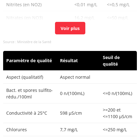
Nitrites (en NO2)
<0,01 mg/L
<=0,5 mg/L
Nitrates (en NO3)
16,2 mg/L
<=50 mg/L
<=0
Entérocoques /100ml-MS
0 n/(100mL)
n/(100mL)
Source : Ministère de la Santé
Trihalométhanes (4
19,00 µg/L
<=100 µg/L
substances)
Seuil de
Paramètre de qualité
Résultat
qualité
Aspect (qualitatif)
Aspect normal
Bact. et spores sulfito-
0 n/(100mL)
<=0 n/(100mL)
rédu./100ml
>=200 et
Conductivité à 25°C
598 µS/cm
<=1100 µS/cm
Chlorures
7,7 mg/L
<=250 mg/L