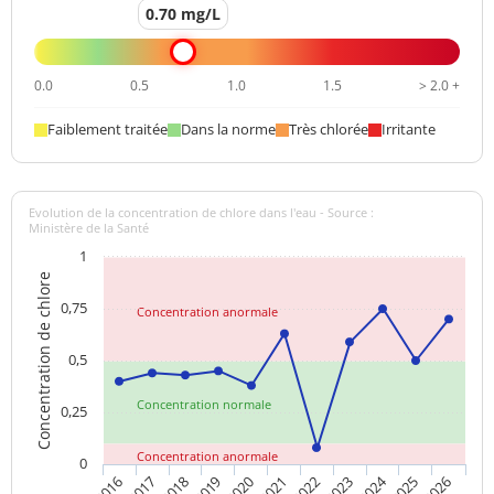
0.70 mg/L
0.0
0.5
1.0
1.5
> 2.0 +
Faiblement traitée
Dans la norme
Très chlorée
Irritante
Evolution de la concentration de chlore dans l'eau - Source :
Ministère de la Santé
1
Concentration de chlore
0,75
Concentration anormale
0,5
Concentration normale
0,25
Concentration anormale
0
2024
2018
2021
2016
2019
2022
2025
2017
2020
2023
2026