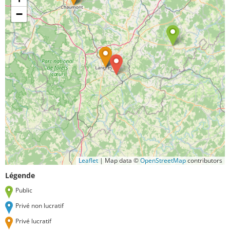
−
Leaflet
|
Map data ©
OpenStreetMap
contributors
Légende
Public
Privé non lucratif
Privé lucratif