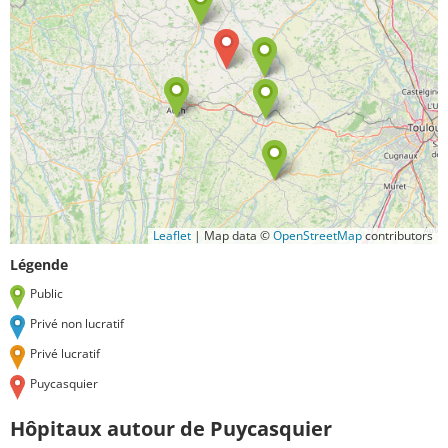
Leaflet
|
Map data ©
OpenStreetMap
contributors
Légende
Public
Privé non lucratif
Privé lucratif
Puycasquier
Hôpitaux autour de Puycasquier