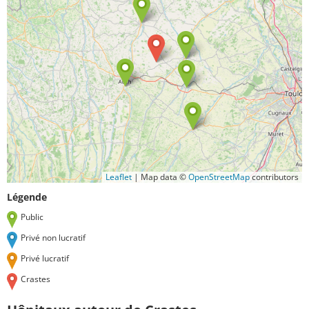
Leaflet
|
Map data ©
OpenStreetMap
contributors
Légende
Public
Privé non lucratif
Privé lucratif
Crastes