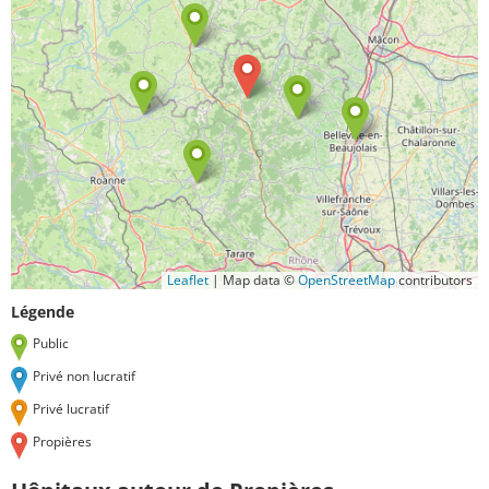
Leaflet
|
Map data ©
OpenStreetMap
contributors
Légende
Public
Privé non lucratif
Privé lucratif
Propières