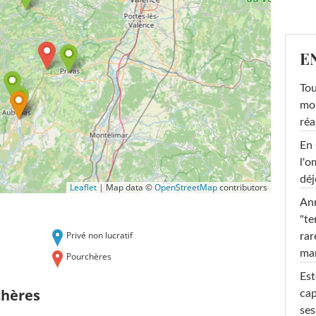
E
Tou
mob
réa
En 
l'o
déj
Leaflet
|
Map data ©
OpenStreetMap
contributors
Ann
"te
Privé non lucratif
rar
ma
Pourchères
Est
chères
cap
ses