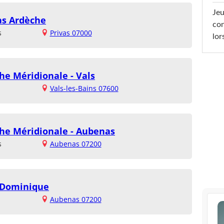
Jeu
as Ardèche
con
s
Privas 07000
lor
he Méridionale - Vals
Vals-les-Bains 07600
che Méridionale - Aubenas
s
Aubenas 07200
t-Dominique
Aubenas 07200