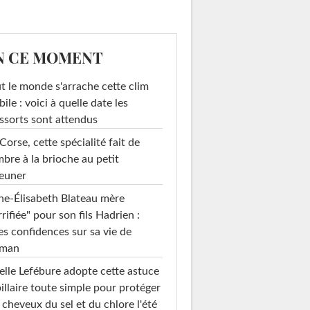
N CE MOMENT
t le monde s'arrache cette clim
ile : voici à quelle date les
ssorts sont attendus
Corse, cette spécialité fait de
mbre à la brioche au petit
euner
e-Élisabeth Blateau mère
rrifiée" pour son fils Hadrien :
es confidences sur sa vie de
man
elle Lefébure adopte cette astuce
illaire toute simple pour protéger
 cheveux du sel et du chlore l'été