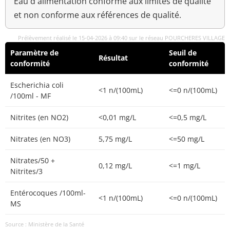
Eau d'alimentation conforme aux limites de qualité
et non conforme aux références de qualité.
Prélèvement réalisé le 15-04-2026 à 09:40 sur le réseau POURCHERES VILLAGE
Paramètre de
Seuil de
Résultat
conformité
conformité
Escherichia coli
<1 n/(100mL)
<=0 n/(100mL)
/100ml - MF
Nitrites (en NO2)
<0,01 mg/L
<=0,5 mg/L
Nitrates (en NO3)
5,75 mg/L
<=50 mg/L
Nitrates/50 +
0,12 mg/L
<=1 mg/L
Nitrites/3
Entérocoques /100ml-
<1 n/(100mL)
<=0 n/(100mL)
MS
Source : Ministère de la Santé