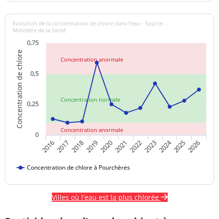
Evolution de la concentration de chlore dans l'eau - Source :
Ministère de la Santé
0,75
Concentration de chlore
Concentration anormale
0,5
Concentration normale
0,25
Concentration anormale
0
2024
2018
2021
2016
2019
2022
2025
2017
2020
2023
2026
Concentration de chlore à Pourchères
Villes où l'eau est la plus chlorée