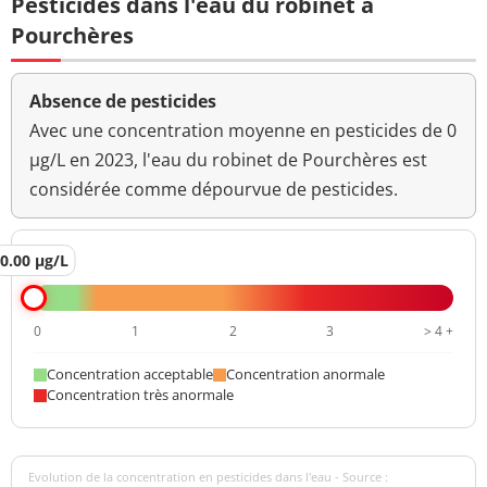
Pesticides dans l'eau du robinet à
Pourchères
Absence de pesticides
Avec une concentration moyenne en pesticides de 0
µg/L en 2023, l'eau du robinet de Pourchères est
considérée comme dépourvue de pesticides.
0.00 µg/L
0
1
2
3
> 4 +
Concentration acceptable
Concentration anormale
Concentration très anormale
Evolution de la concentration en pesticides dans l'eau - Source :