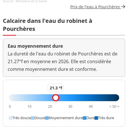
Source : Ministère de la Santé
total
Prix de l'eau à Pourchères
Coloration
<5 mg(Pt)/L
<=15 mg(Pt)/L
Calcaire dans l'eau du robinet à
Aucun
Pourchères
Couleur (qualitatif)
changement
anormal
Eau moyennement dure
Bactéries coliformes
La dureté de l'eau du robinet de Pourchères est de
<1 n/(100mL)
<=0 n/(100mL)
/100ml-MS
21.27°f en moyenne en 2026. Elle est considérée
comme moyennement dure et conforme.
Bact. aér. revivifiables
<1 n/mL
à 22°-68h
Bact. aér. revivifiables
21.3 °f
<1 n/mL
à 36°-44h
Magnésium
3,3 mg(Mg)/L
0
10
20
30
40
> 50 +
Ammonium (en NH4)
<0,01 mg/L
<=0,1 mg/L
Très douce
Douce
Moyennement dure
Dure
Très dure