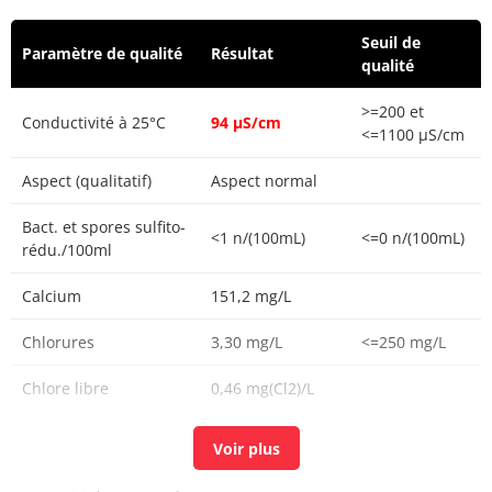
Seuil de
Paramètre de qualité
Résultat
qualité
>=200 et
Conductivité à 25°C
94 µS/cm
<=1100 µS/cm
Aspect (qualitatif)
Aspect normal
Bact. et spores sulfito-
<1 n/(100mL)
<=0 n/(100mL)
rédu./100ml
Calcium
151,2 mg/L
Chlorures
3,30 mg/L
<=250 mg/L
Chlore libre
0,46 mg(Cl2)/L
Chlore total
0,46 mg(Cl2)/L
Carbone organique
0,53 mg(C)/L
<=2 mg(C)/L