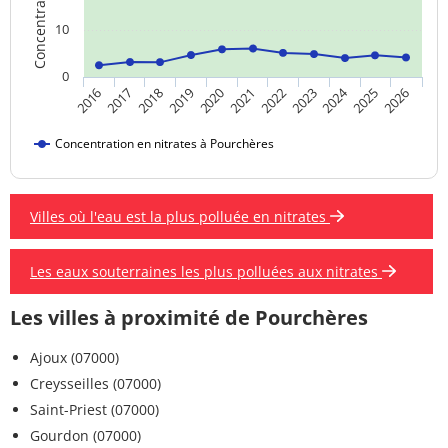
10
0
2024
2019
2021
2023
2025
2016
2018
2020
2022
2026
2017
Concentration en nitrates à Pourchères
Villes où l'eau est la plus polluée en nitrates
Les eaux souterraines les plus polluées aux nitrates
Les villes à proximité de Pourchères
Ajoux (07000)
Creysseilles (07000)
Saint-Priest (07000)
Gourdon (07000)