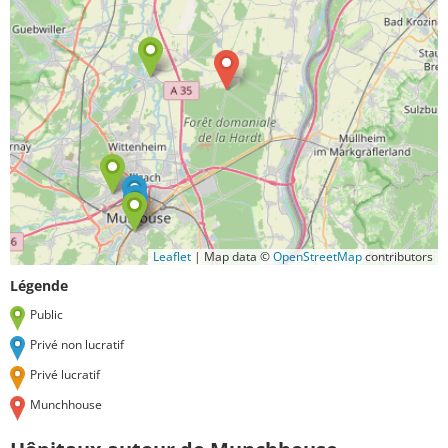
Leaflet
|
Map data ©
OpenStreetMap
contributors
Légende
Public
Privé non lucratif
Privé lucratif
Munchhouse