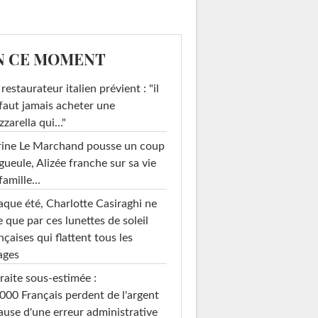
N CE MOMENT
restaurateur italien prévient : "il
faut jamais acheter une
zarella qui..."
rine Le Marchand pousse un coup
gueule, Alizée franche sur sa vie
famille...
que été, Charlotte Casiraghi ne
e que par ces lunettes de soleil
nçaises qui flattent tous les
ages
raite sous-estimée :
000 Français perdent de l'argent
ause d'une erreur administrative