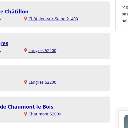
Mel
de Châtillon
pas
s
Châtillon-sur-Seine 21400
ba
gres
s
Langres 52200
Langres 52200
 de Chaumont le Bois
Chaumont 52000