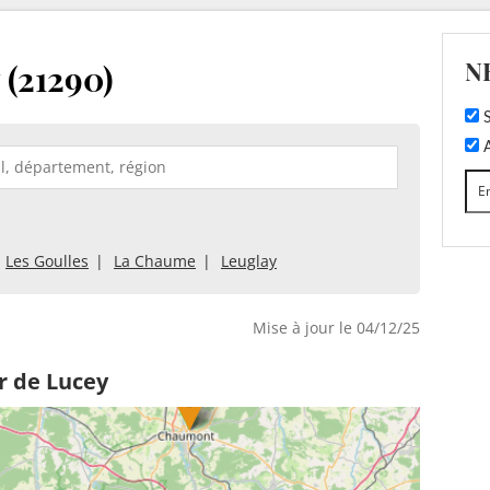
N
 (21290)
S
A
Les Goulles
La Chaume
Leuglay
Mise à jour le 04/12/25
r de Lucey