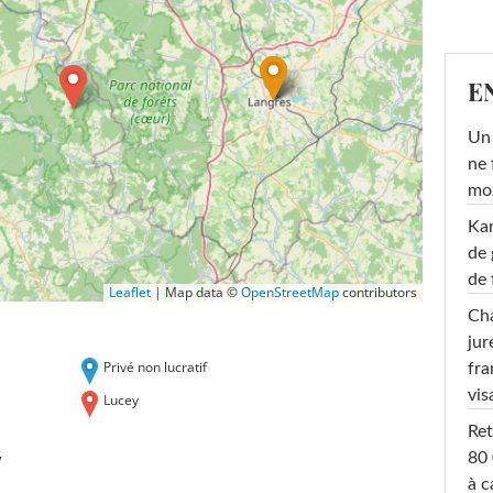
E
Un 
ne 
moz
Ka
de 
de 
Leaflet
|
Map data ©
OpenStreetMap
contributors
Cha
jur
Privé non lucratif
fra
vis
Lucey
Ret
y
80 
à c