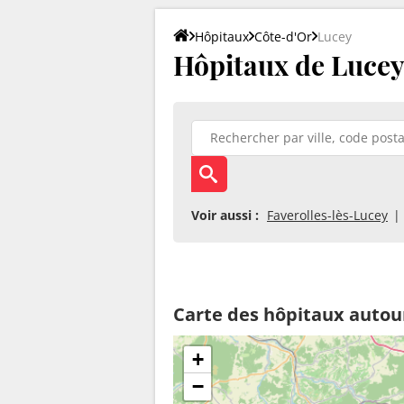
Hôpitaux
Côte-d'Or
Lucey
Hôpitaux de Lucey
Voir aussi :
Faverolles-lès-Lucey
Carte des hôpitaux autou
+
−