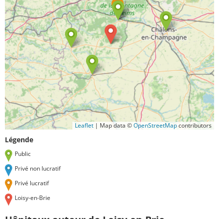
Leaflet
|
Map data ©
OpenStreetMap
contributors
Légende
Public
Privé non lucratif
Privé lucratif
Loisy-en-Brie