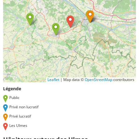
Leaflet
|
Map data ©
OpenStreetMap
contributors
Légende
Public
Privé non lucratif
Privé lucratif
Les Ulmes