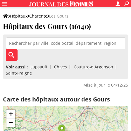
Hôpitaux
Charente
Les Gours
Hôpitaux des Gours (16140)
Voir aussi :
Lupsault
Chives
Couture-d'Argenson
Saint-Fraigne
Mise à jour le 04/12/25
Carte des hôpitaux autour des Gours
+
−