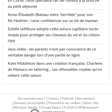
En Corse, cette spécialité fait de l'ombre à la brioche
au petit déjeuner
Anne-Élisabeth Blateau mère "terrifiée" pour son
fils Hadrien : rares confidences sur sa vie de maman
Estelle Lefébure adopte cette astuce capillaire toute
simple pour protéger ses cheveux du sel et du chlore
l'été
Jeux vidéo : les parents n'ont pas conscience de ce
véritable danger lors d'une partie en ligne
Kate Middleton dans une création française, Charlene
de Monaco en tailoring… Les silhouettes royales qu'on
retient cette saison
Qui sommes-nous ?
Contact
Publicité
Recrutement
Données personnelles
Paramétrer les cookies
Gérer Utiq
Mentions légales
Groupe Figaro
© 2026 CCM Benchmark