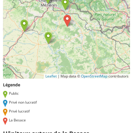
Leaflet
|
Map data ©
OpenStreetMap
contributors
Légende
Public
Privé non lucratif
Privé lucratif
La Besace