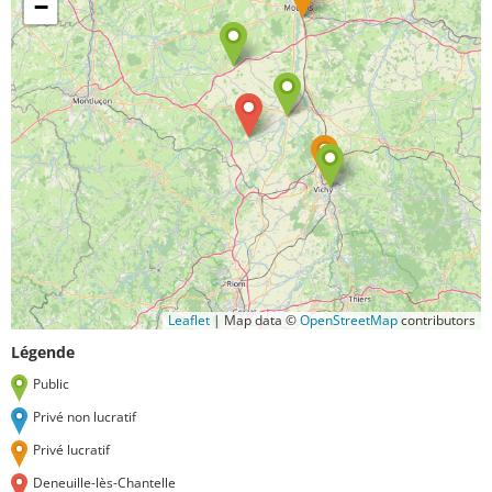
−
Leaflet
|
Map data ©
OpenStreetMap
contributors
Légende
Public
Privé non lucratif
Privé lucratif
Deneuille-lès-Chantelle