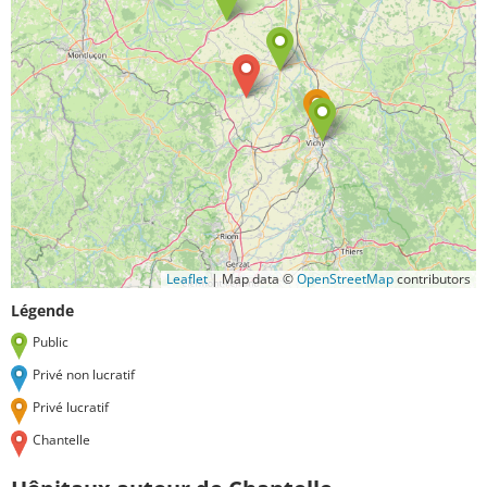
Leaflet
|
Map data ©
OpenStreetMap
contributors
Légende
Public
Privé non lucratif
Privé lucratif
Chantelle