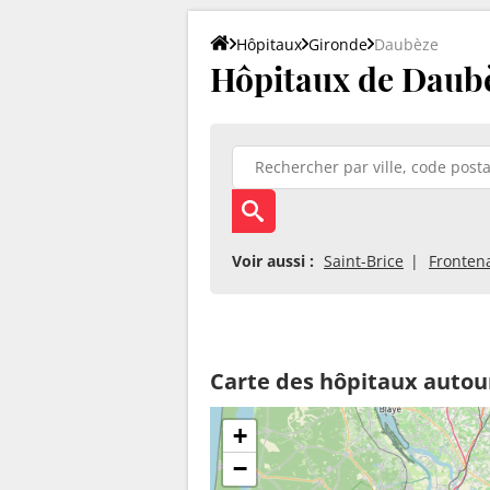
Hôpitaux
Gironde
Daubèze
Hôpitaux de Daubè
Voir aussi :
Saint-Brice
Fronten
Carte des hôpitaux auto
+
−