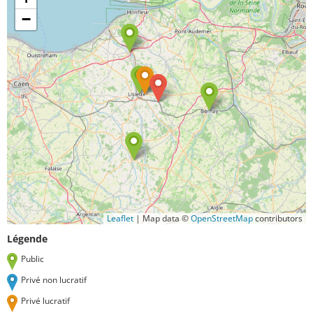
−
Leaflet
|
Map data ©
OpenStreetMap
contributors
Légende
Public
Privé non lucratif
Privé lucratif