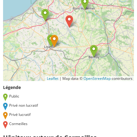
Leaflet
|
Map data ©
OpenStreetMap
contributors
Légende
Public
Privé non lucratif
Privé lucratif
Cormeilles