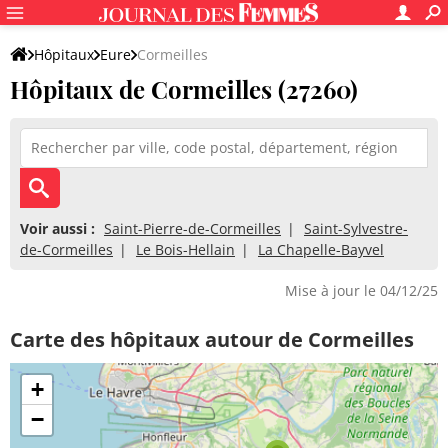
Hôpitaux
Eure
Cormeilles
Hôpitaux de Cormeilles (27260)
Voir aussi :
Saint-Pierre-de-Cormeilles
Saint-Sylvestre-
de-Cormeilles
Le Bois-Hellain
La Chapelle-Bayvel
Mise à jour le 04/12/25
Carte des hôpitaux autour de Cormeilles
+
−