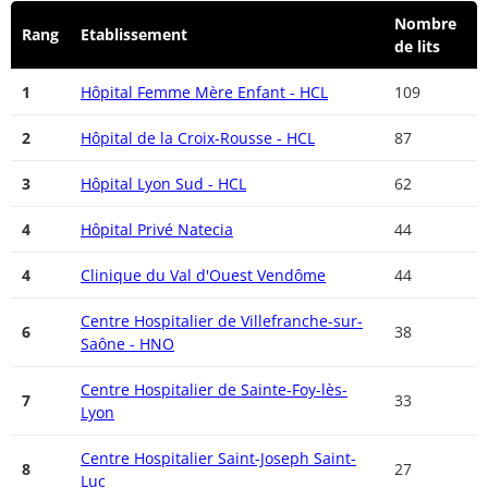
Nombre
Rang
Etablissement
de lits
1
Hôpital Femme Mère Enfant - HCL
109
2
Hôpital de la Croix-Rousse - HCL
87
3
Hôpital Lyon Sud - HCL
62
4
Hôpital Privé Natecia
44
4
Clinique du Val d'Ouest Vendôme
44
Centre Hospitalier de Villefranche-sur-
6
38
Saône - HNO
Centre Hospitalier de Sainte-Foy-lès-
7
33
Lyon
Centre Hospitalier Saint-Joseph Saint-
8
27
Luc