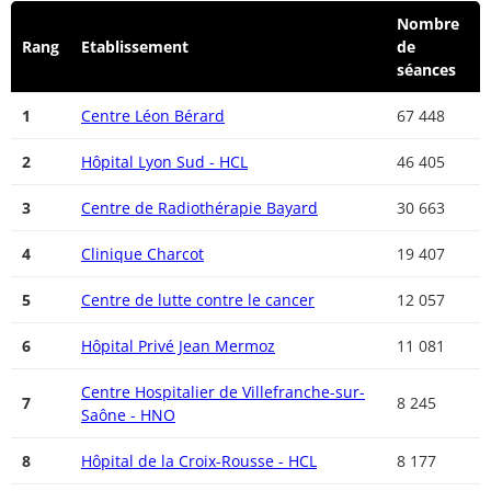
Nombre
Rang
Etablissement
de
séances
1
Centre Léon Bérard
67 448
2
Hôpital Lyon Sud - HCL
46 405
3
Centre de Radiothérapie Bayard
30 663
4
Clinique Charcot
19 407
5
Centre de lutte contre le cancer
12 057
6
Hôpital Privé Jean Mermoz
11 081
Centre Hospitalier de Villefranche-sur-
7
8 245
Saône - HNO
8
Hôpital de la Croix-Rousse - HCL
8 177