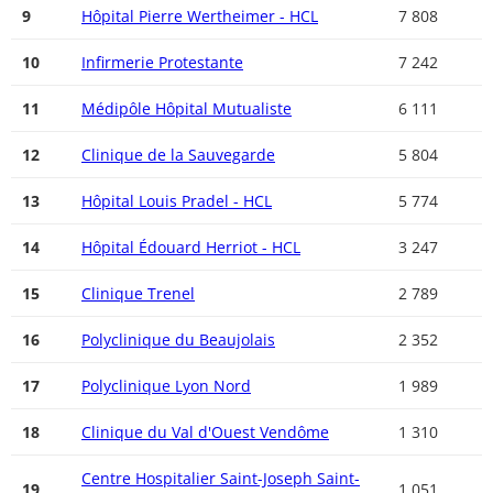
9
Hôpital Pierre Wertheimer - HCL
7 808
10
Infirmerie Protestante
7 242
11
Médipôle Hôpital Mutualiste
6 111
12
Clinique de la Sauvegarde
5 804
13
Hôpital Louis Pradel - HCL
5 774
14
Hôpital Édouard Herriot - HCL
3 247
15
Clinique Trenel
2 789
16
Polyclinique du Beaujolais
2 352
17
Polyclinique Lyon Nord
1 989
18
Clinique du Val d'Ouest Vendôme
1 310
Centre Hospitalier Saint-Joseph Saint-
19
1 051