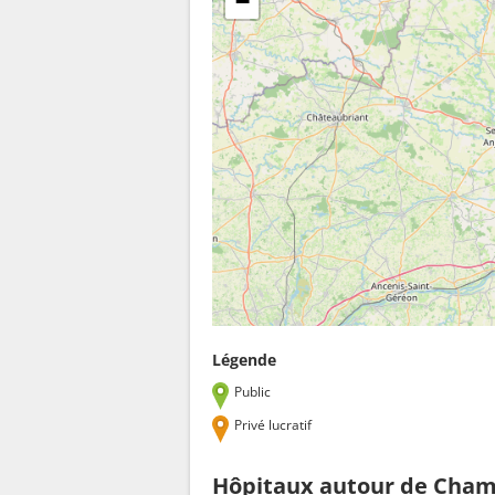
−
Légende
Public
Privé lucratif
Hôpitaux autour de Cham