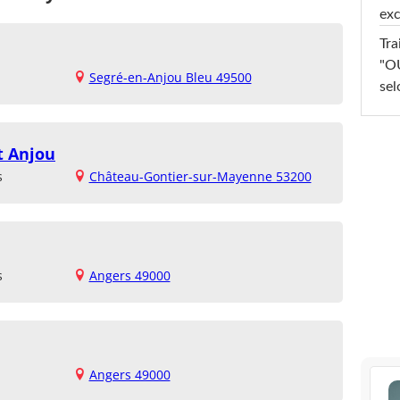
exc
Tra
"OU
Segré-en-Anjou Bleu 49500
sel
t Anjou
s
Château-Gontier-sur-Mayenne 53200
s
Angers 49000
Angers 49000