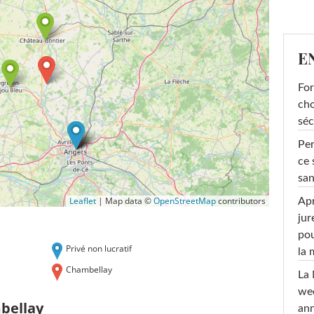
E
For
cho
séc
Per
ce 
san
Leaflet
|
Map data ©
OpenStreetMap
contributors
Apr
jur
pou
Privé non lucratif
la
Chambellay
La 
wee
bellay
ann