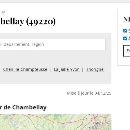
lay
N
ellay (49220)
S
A
Chenillé-Champteussé
La Jaille-Yvon
Thorigné-
Mise à jour le 04/12/25
r de Chambellay