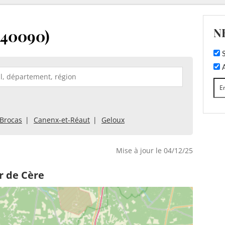
N
(40090)
S
A
Brocas
Canenx-et-Réaut
Geloux
Mise à jour le 04/12/25
r de Cère