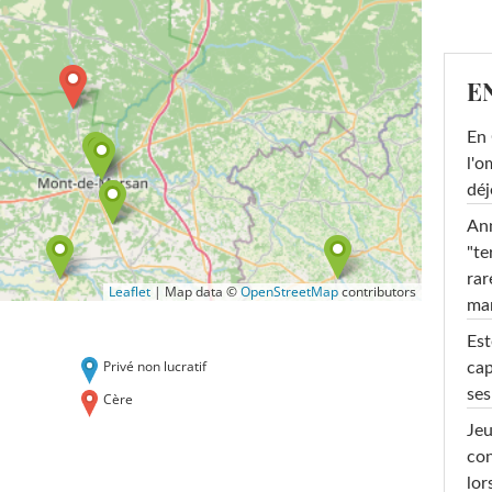
E
En 
l'o
déj
Ann
"te
rar
Leaflet
|
Map data ©
OpenStreetMap
contributors
ma
Est
Privé non lucratif
cap
ses
Cère
Jeu
con
lor