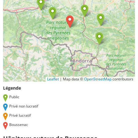
Leaflet
|
Map data ©
OpenStreetMap
contributors
Légende
Public
Privé non lucratif
Privé lucratif
Boussenac