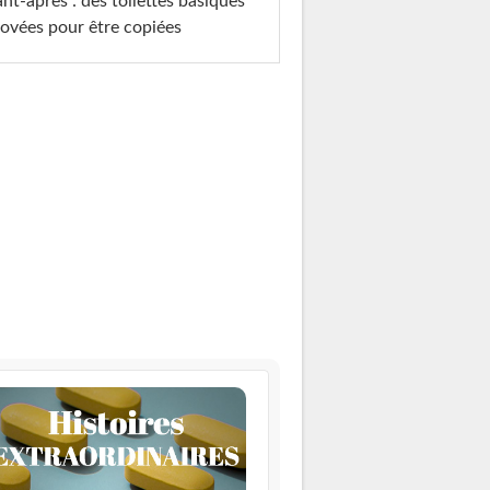
nt-après : des toilettes basiques
ovées pour être copiées