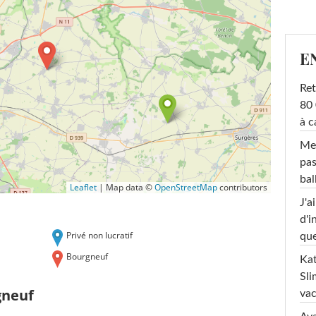
E
Ret
80 
à c
Mel
pas
ba
Leaflet
|
Map data ©
OpenStreetMap
contributors
J'a
d'i
Privé non lucratif
que
Bourgneuf
Kat
Sli
gneuf
va