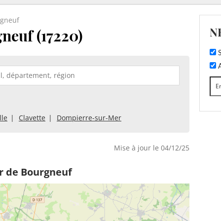
gneuf
N
neuf (17220)
S
A
lle
Clavette
Dompierre-sur-Mer
Mise à jour le 04/12/25
r de Bourgneuf