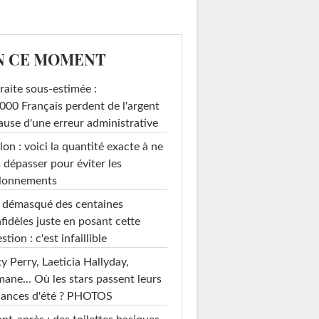
N CE MOMENT
raite sous-estimée :
000 Français perdent de l'argent
ause d'une erreur administrative
on : voici la quantité exacte à ne
 dépasser pour éviter les
llonnements
i démasqué des centaines
nfidèles juste en posant cette
stion : c'est infaillible
y Perry, Laeticia Hallyday,
mane... Où les stars passent leurs
cances d'été ? PHOTOS