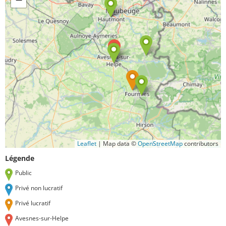
Leaflet
|
Map data ©
OpenStreetMap
contributors
Légende
Public
Privé non lucratif
Privé lucratif
Avesnes-sur-Helpe