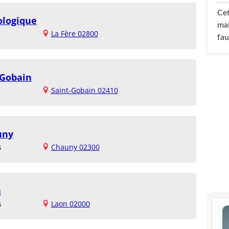
Cet
ologique
mai
La Fère 02800
fau
-Gobain
Saint-Gobain 02410
uny
s
Chauny 02300
n
s
Laon 02000