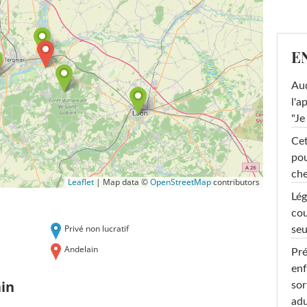
E
Au
l'a
"Je
Cet
pou
che
Leaflet
|
Map data ©
OpenStreetMap
contributors
Lég
cou
Privé non lucratif
seu
Andelain
Pré
enf
in
sor
adu