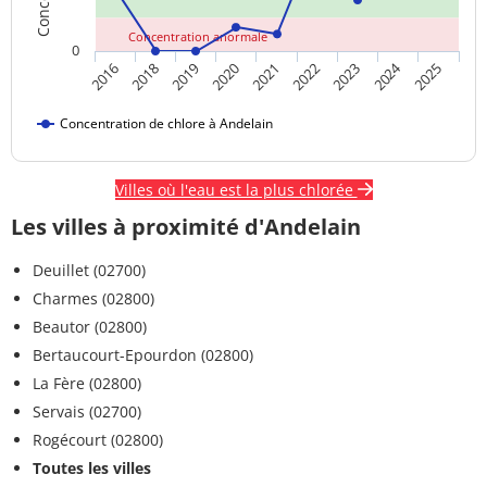
Concentration anormale
0
2024
2021
2022
2023
2025
2016
2018
2019
2020
Concentration de chlore à Andelain
Villes où l'eau est la plus chlorée
Les villes à proximité d'Andelain
Deuillet (02700)
Charmes (02800)
Beautor (02800)
Bertaucourt-Epourdon (02800)
La Fère (02800)
Servais (02700)
Rogécourt (02800)
Toutes les villes