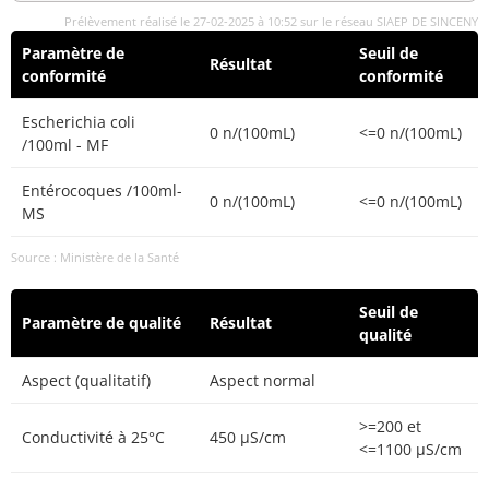
Prélèvement réalisé le 27-02-2025 à 10:52 sur le réseau SIAEP DE SINCENY
Paramètre de
Seuil de
Résultat
conformité
conformité
Escherichia coli
0 n/(100mL)
<=0 n/(100mL)
/100ml - MF
Entérocoques /100ml-
0 n/(100mL)
<=0 n/(100mL)
MS
Source : Ministère de la Santé
Seuil de
Paramètre de qualité
Résultat
qualité
Aspect (qualitatif)
Aspect normal
>=200 et
Conductivité à 25°C
450 µS/cm
<=1100 µS/cm