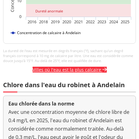
10
Dureté anormale
0
2016
2018
2019
2020
2021
2022
2023
2024
2025
Concentration de calcaire à Andelain
La dureté de l’eau est mesurée en degrés français (°f), sachant qu’un degré
français correspond à 10 mg de calcaire par litre. Une eau est considérée comme
douce jusqu’à 15°f. Au-delà de 25°f, elle est qualifiée de dure.
Villes où l'eau est la plus calcaire
Chlore dans l'eau du robinet à Andelain
Eau chlorée dans la norme
Avec une concentration moyenne de chlore libre de
0.4 mg/L en 2025, l'eau du robinet d'Andelain est
considérée comme normalement traitée. Au-delà
de 0.3 mg/L, l'eau peut avoir le goût et l'odeur du