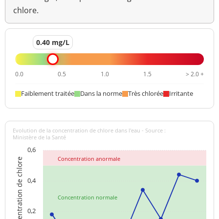
chlore.
0.40 mg/L
0.0
0.5
1.0
1.5
> 2.0 +
Faiblement traitée
Dans la norme
Très chlorée
Irritante
Evolution de la concentration de chlore dans l'eau - Source :
Ministère de la Santé
0,6
Concentration anormale
Concentration de chlore
0,4
Concentration normale
0,2