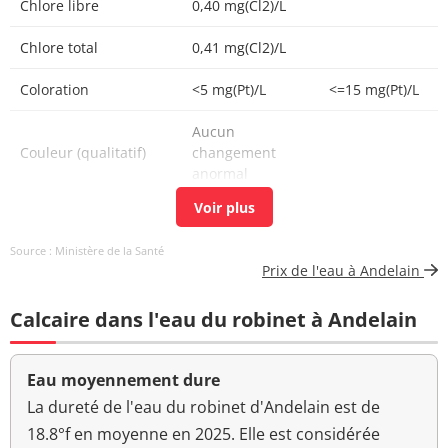
Chlore libre
0,40 mg(Cl2)/L
Chlore total
0,41 mg(Cl2)/L
Coloration
<5 mg(Pt)/L
<=15 mg(Pt)/L
Aucun
Couleur (qualitatif)
changement
anormal
Bactéries coliformes
0 n/(100mL)
<=0 n/(100mL)
/100ml-MS
Source : Ministère de la Santé
Prix de l'eau à Andelain
Fer total
5,0 µg/L
<=200 µg/L
Calcaire dans l'eau du robinet à Andelain
Bact. aér. revivifiables
<1 n/mL
à 22°-68h
Eau moyennement dure
Bact. aér. revivifiables
<1 n/mL
à 36°-44h
La dureté de l'eau du robinet d'Andelain est de
18.8°f en moyenne en 2025. Elle est considérée
Ammonium (en NH4)
<0,050 mg/L
<=0,1 mg/L