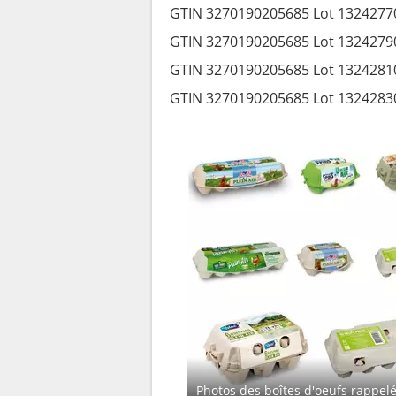
GTIN 3270190205685 Lot 1324277
GTIN 3270190205685 Lot 1324279
GTIN 3270190205685 Lot 1324281
GTIN 3270190205685 Lot 1324283
Photos des boîtes d'oeufs rappel