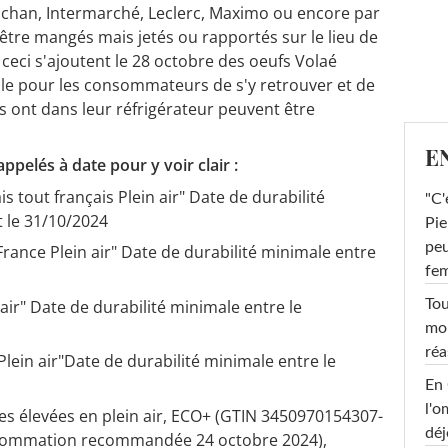
Auchan, Intermarché, Leclerc, Maximo ou encore par
être mangés mais jetés ou rapportés sur le lieu de
eci s'ajoutent le 28 octobre des oeufs Volaé
ile pour les consommateurs de s'y retrouver et de
ils ont dans leur réfrigérateur peuvent être
E
appelés à date pour y voir clair :
is tout français Plein air" Date de durabilité
"C'
t le 31/10/2024
Pie
peu
France Plein air" Date de durabilité minimale entre
fe
Tou
 air" Date de durabilité minimale entre le
mob
réa
Plein air"Date de durabilité minimale entre le
En 
l'o
les élevées en plein air, ECO+ (GTIN 3450970154307-
déj
sommation recommandée 24 octobre 2024),