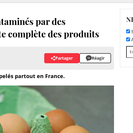
N
ntaminés par des
ste complète des produits
S
A
Partager
Réagir
elés partout en France.