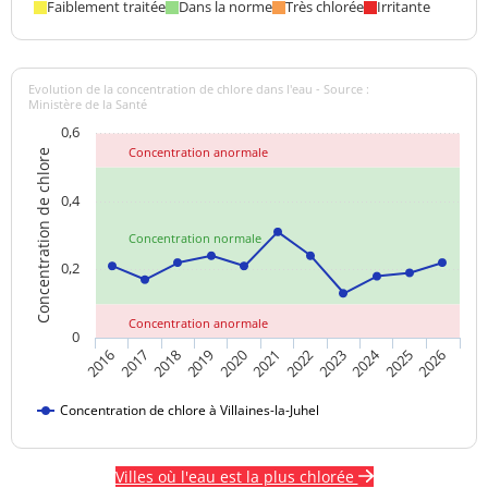
Faiblement traitée
Dans la norme
Très chlorée
Irritante
Evolution de la concentration de chlore dans l'eau - Source :
Ministère de la Santé
0,6
Concentration anormale
Concentration de chlore
0,4
Concentration normale
0,2
Concentration anormale
0
2024
2017
2021
2025
2018
2022
2026
2019
2023
2016
2020
Concentration de chlore à Villaines-la-Juhel
Villes où l'eau est la plus chlorée