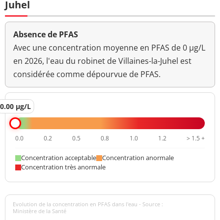
Juhel
Absence de PFAS
Avec une concentration moyenne en PFAS de 0 µg/L
en 2026, l'eau du robinet de Villaines-la-Juhel est
considérée comme dépourvue de PFAS.
0.00 µg/L
0.0
0.2
0.5
0.8
1.0
1.2
> 1.5 +
Concentration acceptable
Concentration anormale
Concentration très anormale
Evolution de la concentration en PFAS dans l'eau - Source :
Ministère de la Santé