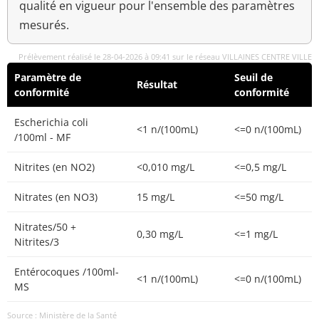
qualité en vigueur pour l'ensemble des paramètres
mesurés.
Prélèvement réalisé le 28-04-2026 à 09:41 sur le réseau VILLAINES CENTRE VILLE
Paramètre de
Seuil de
Résultat
conformité
conformité
Escherichia coli
<1 n/(100mL)
<=0 n/(100mL)
/100ml - MF
Nitrites (en NO2)
<0,010 mg/L
<=0,5 mg/L
Nitrates (en NO3)
15 mg/L
<=50 mg/L
Nitrates/50 +
0,30 mg/L
<=1 mg/L
Nitrites/3
Entérocoques /100ml-
<1 n/(100mL)
<=0 n/(100mL)
MS
Source : Ministère de la Santé