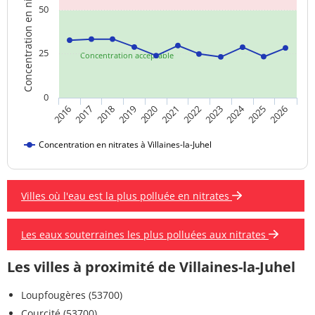
Concentration en nitrates
50
25
Concentration acceptable
0
2024
2019
2021
2023
2025
2016
2018
2020
2022
2026
2017
Concentration en nitrates à Villaines-la-Juhel
Villes où l'eau est la plus polluée en nitrates
Les eaux souterraines les plus polluées aux nitrates
Les villes à proximité de Villaines-la-Juhel
Loupfougères (53700)
Courcité (53700)