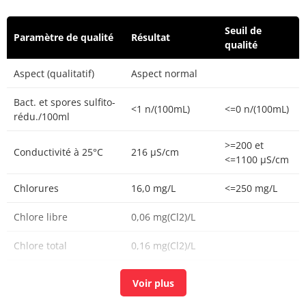
Seuil de
Paramètre de qualité
Résultat
qualité
Aspect (qualitatif)
Aspect normal
Bact. et spores sulfito-
<1 n/(100mL)
<=0 n/(100mL)
rédu./100ml
>=200 et
Conductivité à 25°C
216 µS/cm
<=1100 µS/cm
Chlorures
16,0 mg/L
<=250 mg/L
Chlore libre
0,06 mg(Cl2)/L
Chlore total
0,16 mg(Cl2)/L
Carbone organique
0,42 mg(C)/L
<=2 mg(C)/L
total