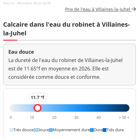
Source : Ministère de la Santé
Coloration
<5 mg(Pt)/L
<=15 mg(Pt)/L
Prix de l'eau à Villaines-la-Juhel
Aucun
Calcaire dans l'eau du robinet à Villaines-
Couleur (qualitatif)
changement
anormal
la-Juhel
Bactéries coliformes
<1 n/(100mL)
<=0 n/(100mL)
/100ml-MS
Eau douce
La dureté de l'eau du robinet de Villaines-la-Juhel
Bact. aér. revivifiables
110 n/mL
est de 11.65°f en moyenne en 2026. Elle est
à 22°-68h
considérée comme douce et conforme.
Bact. aér. revivifiables
110 n/mL
à 36°-44h
11.7 °f
Ammonium (en NH4)
0,012 mg/L
<=0,1 mg/L
>=6,5 et <=9
0
10
20
30
40
> 50 +
pH
7,3 unité pH
unité pH
Très douce
Douce
Moyennement dure
Dure
Très dure
Aucun