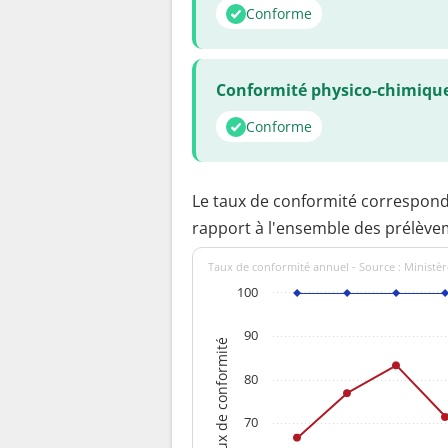
Conforme
Conformité physico-chimiqu
Conforme
Le taux de conformité correspon
rapport à l'ensemble des prélève
Taux de conformité annuel - Source : Ministèr
100
90
Taux de conformité
80
70