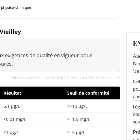
é physico-chimique
Vieilley
E
x exigences de qualité en vigueur pour
Au
urés.
l'a
"Je
Prélèvement réalisé le 26-05-2026 à 12:59 sur le réseau GBM VIEILLEY
Cet
pou
Résultat
Seuil de conformité
che
5,1 µg/L
<=10 µg/L
Lég
cou
<0,01 mg/L
<=1,5 mg/L
seu
<1 µg/L
<=5 µg/L
Pré
enf