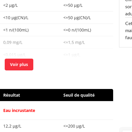
<2 µg/L
<=50 µg/L
sor
adu
<10 µg(CN)/L
<=50 µg(CN)/L
Cet
<1 n/(100mL)
<=0 n/(100mL)
mai
fau
0,09 mg/L
<=1,5 mg/L
<0,015 µg/L
<=1 µg/L
<0,01 mg/L
<=0,5 mg/L
5,9 mg/L
<=50 mg/L
<5 µg/L
<=10 µg/L
Résultat
Seuil de qualité
<20 µg(Se)/L
<=20 µg(Se)/L
Eau incrustante
<1 n/(100mL)
<=0 n/(100mL)
12,2 µg/L
<=200 µg/L