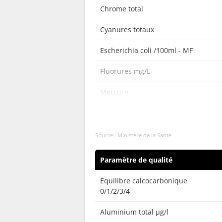
Chrome total
Cyanures totaux
Escherichia coli /100ml - MF
Fluorures mg/L
Mercure
Nitrites (en NO2)
Nitrates (en NO3)
Source : Ministère de la Santé
Antimoine
Paramètre de qualité
Sélénium
Equilibre calcocarbonique
0/1/2/3/4
Entérocoques /100ml-MS
Aluminium total µg/l