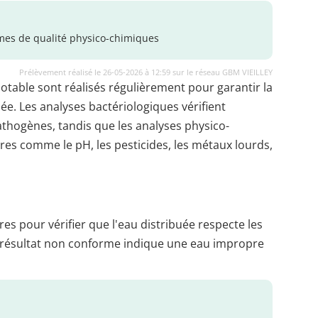
es de qualité physico-chimiques
Prélèvement réalisé le 26-05-2026 à 12:59 sur le réseau GBM VIEILLEY
potable sont réalisés régulièrement pour garantir la
uée. Les analyses bactériologiques vérifient
thogènes, tandis que les analyses physico-
es comme le pH, les pesticides, les métaux lourds,
es pour vérifier que l'eau distribuée respecte les
 résultat non conforme indique une eau impropre