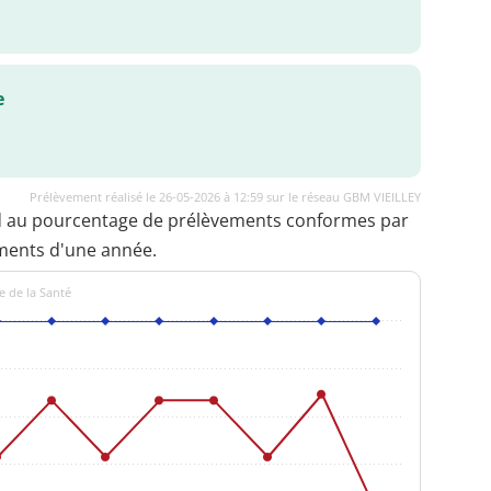
e
Prélèvement réalisé le 26-05-2026 à 12:59 sur le réseau GBM VIEILLEY
d au pourcentage de prélèvements conformes par
ments d'une année.
e de la Santé