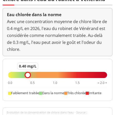
Eau chlorée dans la norme
Avec une concentration moyenne de chlore libre de
0.4 mg/L en 2026, l'eau du robinet de Vénérand est
considérée comme normalement traitée. Au-delà
de 0.3 mg/L, l'eau peut avoir le goût et l'odeur du
chlore.
0.40 mg/L
0.0
0.5
1.0
1.5
> 2.0 +
Faiblement traitée
Dans la norme
Très chlorée
Irritante
Evolution de la concentration de chlore dans l'eau - Source :