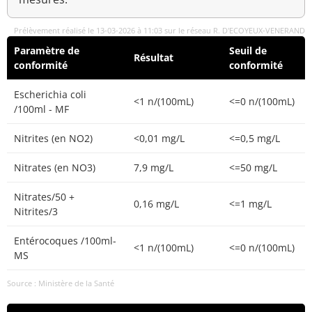
Prélèvement réalisé le 13-03-2026 à 11:03 sur le réseau R. D'ECOYEUX-VENERAND
Paramètre de
Seuil de
Résultat
conformité
conformité
Escherichia coli
<1 n/(100mL)
<=0 n/(100mL)
/100ml - MF
Nitrites (en NO2)
<0,01 mg/L
<=0,5 mg/L
Nitrates (en NO3)
7,9 mg/L
<=50 mg/L
Nitrates/50 +
0,16 mg/L
<=1 mg/L
Nitrites/3
Entérocoques /100ml-
<1 n/(100mL)
<=0 n/(100mL)
MS
Source : Ministère de la Santé