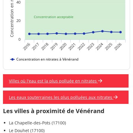
Concentration en nitrates
40
Concentration acceptable
20
0
2024
2019
2021
2023
2025
2016
2018
2020
2022
2026
2017
Concentration en nitrates à Vénérand
Villes où l'eau est la plus polluée en nitrates
Les eaux souterraines les plus polluées aux nitrates
Les villes à proximité de Vénérand
La Chapelle-des-Pots (17100)
Le Douhet (17100)