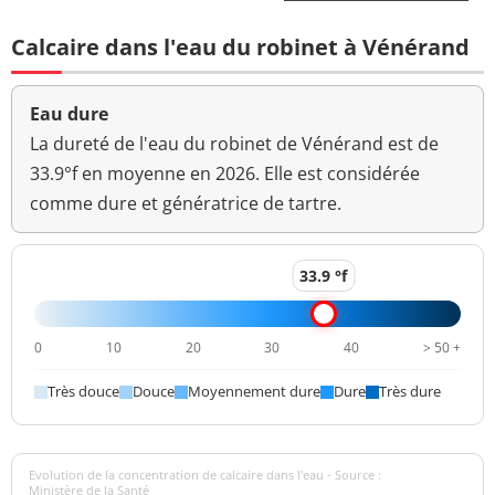
Bact. aér. revivifiables
160 n/mL
Calcaire dans l'eau du robinet à Vénérand
à 36°-44h
Ammonium (en NH4)
<0,01 mg/L
<=0,1 mg/L
Eau dure
Aucun
La dureté de l'eau du robinet de Vénérand est de
Odeur (qualitatif)
changement
33.9°f en moyenne en 2026. Elle est considérée
anormal
comme dure et génératrice de tartre.
>=6,5 et <=9
pH
7,1 unité pH
unité pH
33.9 °f
Aucun
Saveur (qualitatif)
changement
0
10
20
30
40
> 50 +
anormal
Très douce
Douce
Moyennement dure
Dure
Très dure
Sulfates
6,5 mg/L
<=250 mg/L
Titre alcalimétrique
<0,2 °f
Evolution de la concentration de calcaire dans l'eau - Source :
Titre alcalimétrique
Ministère de la Santé