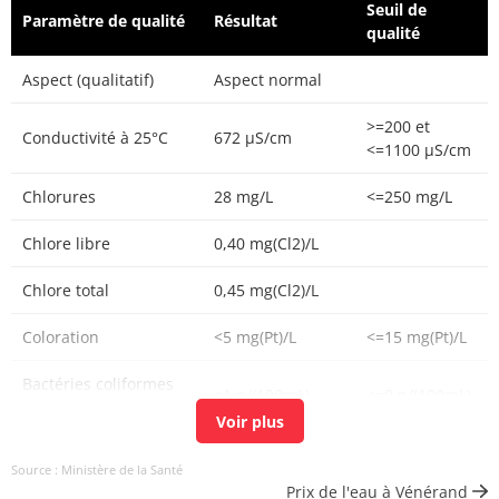
Seuil de
Paramètre de qualité
Résultat
qualité
Aspect (qualitatif)
Aspect normal
>=200 et
Conductivité à 25°C
672 µS/cm
<=1100 µS/cm
Chlorures
28 mg/L
<=250 mg/L
Chlore libre
0,40 mg(Cl2)/L
Chlore total
0,45 mg(Cl2)/L
Coloration
<5 mg(Pt)/L
<=15 mg(Pt)/L
Bactéries coliformes
<1 n/(100mL)
<=0 n/(100mL)
/100ml-MS
Bact. aér. revivifiables
20 n/mL
Source : Ministère de la Santé
à 22°-68h
Prix de l'eau à Vénérand