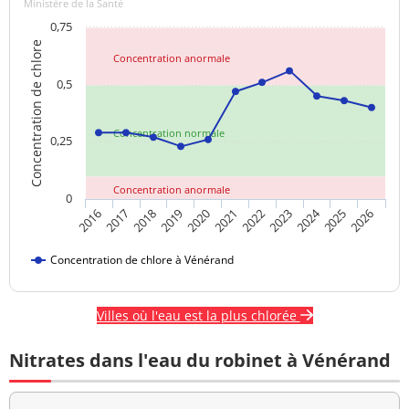
Ministère de la Santé
0,75
Concentration de chlore
Concentration anormale
0,5
Concentration normale
0,25
Concentration anormale
0
2024
2018
2021
2016
2019
2022
2025
2017
2020
2023
2026
Concentration de chlore à Vénérand
Villes où l'eau est la plus chlorée
Nitrates dans l'eau du robinet à Vénérand