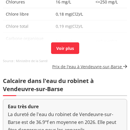
Chlorures
16 mg/L
<=250 mg/L
Chlore libre
0,18 mg(Cl2)/L
Chlore total
0,19 mg(Cl2)/L
Carbone organique
0,8 mg(C)/L
<=2 mg(C)/L
total
Coloration
<5,0 mg(Pt)/L
<=15 mg(Pt)/L
Source : Ministère de la Santé
Prix de l'eau à Vendeuvre-sur-Barse
Bactéries coliformes
<1 n/(100mL)
<=0 n/(100mL)
/100ml-MS
Calcaire dans l'eau du robinet à
Bact. aér. revivifiables
Vendeuvre-sur-Barse
1 n/mL
à 22°-68h
Bact. aér. revivifiables
Eau très dure
<1 n/mL
à 36°-44h
La dureté de l'eau du robinet de Vendeuvre-sur-
Barse est de 36.9°f en moyenne en 2026. Elle peut
Magnésium
39 mg(Mg)/L