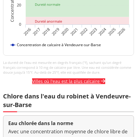
20
Dureté normale
Dureté anormale
0
2024
2019
2021
2023
2025
2016
2018
2020
2022
2026
2017
Concentration de calcaire à Vendeuvre-sur-Barse
La dureté de l’eau est mesurée en degrés français (°f), sachant qu’un degré
français correspond à 10 mg de calcaire par litre. Une eau est considérée comme
douce jusqu’à 15°f. Au-delà de 25°f, elle est qualifiée de dure.
Villes où l'eau est la plus calcaire
Chlore dans l'eau du robinet à Vendeuvre-
sur-Barse
Eau chlorée dans la norme
Avec une concentration moyenne de chlore libre de