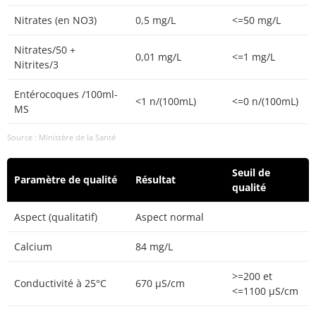
Nitrates (en NO3)
0,5 mg/L
<=50 mg/L
Nitrates/50 +
0,01 mg/L
<=1 mg/L
Nitrites/3
Entérocoques /100ml-
<1 n/(100mL)
<=0 n/(100mL)
MS
Source : Ministère de la Santé
Seuil de
Paramètre de qualité
Résultat
qualité
Aspect (qualitatif)
Aspect normal
Calcium
84 mg/L
>=200 et
Conductivité à 25°C
670 µS/cm
<=1100 µS/cm