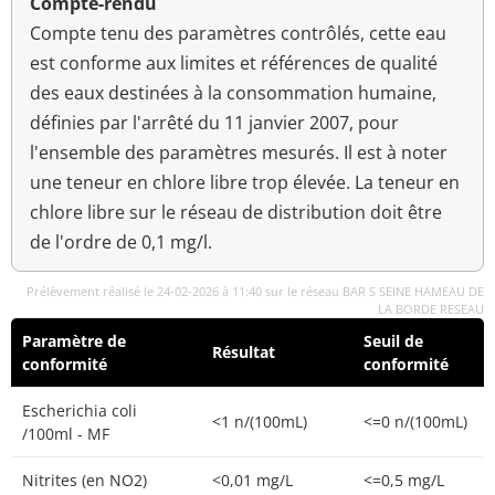
Compte-rendu
Compte tenu des paramètres contrôlés, cette eau
est conforme aux limites et références de qualité
des eaux destinées à la consommation humaine,
définies par l'arrêté du 11 janvier 2007, pour
l'ensemble des paramètres mesurés. Il est à noter
une teneur en chlore libre trop élevée. La teneur en
chlore libre sur le réseau de distribution doit être
de l'ordre de 0,1 mg/l.
Prélèvement réalisé le 24-02-2026 à 11:40 sur le réseau BAR S SEINE HAMEAU DE
LA BORDE RESEAU
Paramètre de
Seuil de
Résultat
conformité
conformité
Escherichia coli
<1 n/(100mL)
<=0 n/(100mL)
/100ml - MF
Nitrites (en NO2)
<0,01 mg/L
<=0,5 mg/L