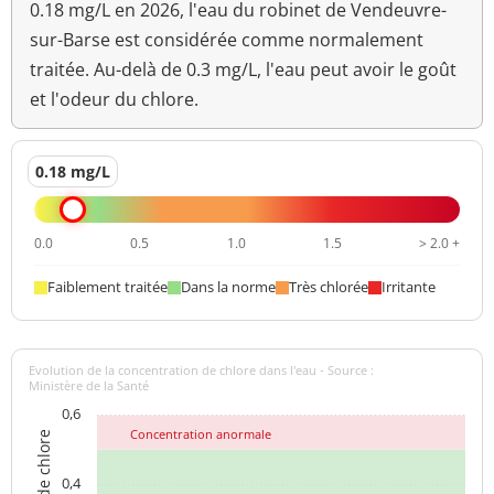
0.18 mg/L en 2026, l'eau du robinet de Vendeuvre-
sur-Barse est considérée comme normalement
traitée. Au-delà de 0.3 mg/L, l'eau peut avoir le goût
et l'odeur du chlore.
0.18 mg/L
0.0
0.5
1.0
1.5
> 2.0 +
Faiblement traitée
Dans la norme
Très chlorée
Irritante
Evolution de la concentration de chlore dans l'eau - Source :
Ministère de la Santé
0,6
Concentration anormale
0,4