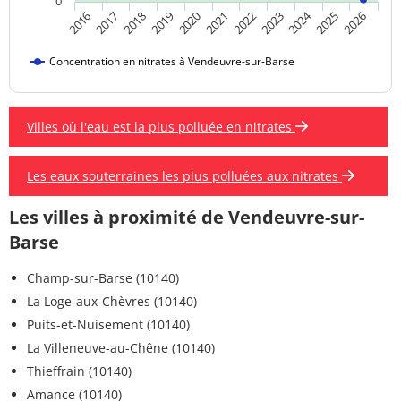
0
2024
2019
2021
2023
2025
2016
2018
2020
2022
2026
2017
Concentration en nitrates à Vendeuvre-sur-Barse
Villes où l'eau est la plus polluée en nitrates
Les eaux souterraines les plus polluées aux nitrates
Les villes à proximité de Vendeuvre-sur-
Barse
Champ-sur-Barse (10140)
La Loge-aux-Chèvres (10140)
Puits-et-Nuisement (10140)
La Villeneuve-au-Chêne (10140)
Thieffrain (10140)
Amance (10140)