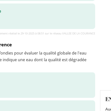
e
ement réalisé le 29-10-2025 à 08:51 sur le réseau VALLEE DE LA COURANCE
érence
dies pour évaluer la qualité globale de l'eau
 indique une eau dont la qualité est dégradée
E
Au