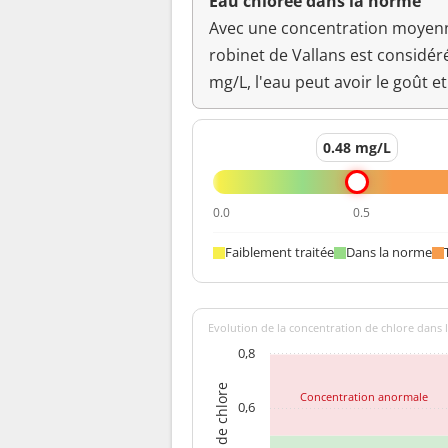
Eau chlorée dans la norme
Avec une concentration moyenne
pH
robinet de Vallans est considé
mg/L, l'eau peut avoir le goût et
Saveur (qualitatif)
Température de l'eau
0.48 mg/L
Turbidité néphélométrique NFU
0.0
0.5
Faiblement traitée
Dans la norme
Evolution de la concentration de chlore dans l
0,8
Concentration anormale
0,6