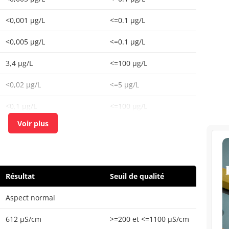
<0,001 µg/L
<=0.1 µg/L
<0,005 µg/L
<=0.1 µg/L
3,4 µg/L
<=100 µg/L
<0,02 µg/L
<=5 µg/L
<0,1 µg/L
<=100 µg/L
<0,1 µg/L
<=0.5 µg/L
<0,5 µg/L
<=50 µg/L
3,0 µg/L
<=100 µg/L
Résultat
Seuil de qualité
0,88 µg/L
<=100 µg/L
Aspect normal
<1 n/(100mL)
<=0 n/(100mL)
612 µS/cm
>=200 et <=1100 µS/cm