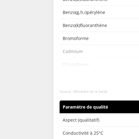
Benzo(g,h,i)pérylène
Benzo(k)fluoranthène
Bromoforme
Cadmium
Chloroforme
Chlorure de vinyl monomère
Chrome total
Source : Ministère de la Santé
Chlorodibromométhane
Paramètre de qualité
Dichloromonobromométhane
Aspect (qualitatif)
Escherichia coli /100ml - MF
Conductivité à 25°C