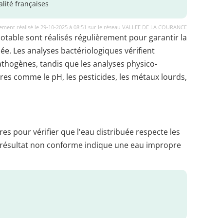
lité françaises
ement réalisé le 29-10-2025 à 08:51 sur le réseau VALLEE DE LA COURANCE
potable sont réalisés régulièrement pour garantir la
uée. Les analyses bactériologiques vérifient
thogènes, tandis que les analyses physico-
es comme le pH, les pesticides, les métaux lourds,
es pour vérifier que l'eau distribuée respecte les
 résultat non conforme indique une eau impropre