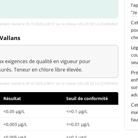
l'a
"Je
Cet
ement réalisé le 29-10-2025 à 08:51 sur le réseau VALLEE DE LA COURANCE
pou
 Vallans
che
Lég
cou
x exigences de qualité en vigueur pour
seu
rés. Teneur en chlore libre élevée.
Pré
enf
ement réalisé le 29-10-2025 à 08:51 sur le réseau VALLEE DE LA COURANCE
sor
adu
Résultat
Seuil de conformité
Cet
<0,05 µg/L
<=0.1 µg/L
mai
fau
<0,003 µg/L
<=0.01 µg/L
<0,005 µg/L
<=0.1 µg/L