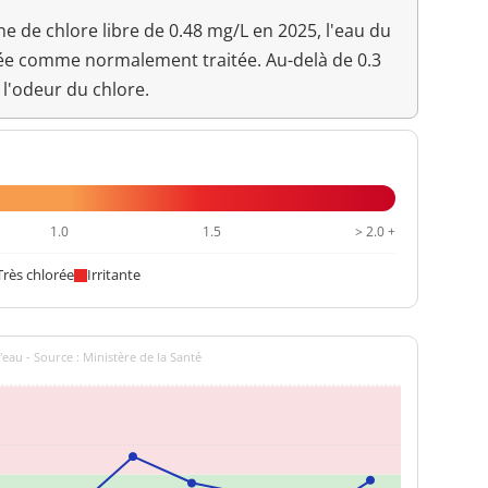
 de chlore libre de 0.48 mg/L en 2025, l'eau du
7,3 unité pH
>=6,5 et <=9 unité pH
rée comme normalement traitée. Au-delà de 0.3
Aucun changement
 l'odeur du chlore.
anormal
15,8 °C
<=25 °C
<0,2 NFU
<=2 NFU
1.0
1.5
> 2.0 +
Très chlorée
Irritante
'eau - Source : Ministère de la Santé