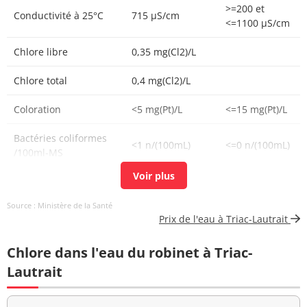
>=200 et
Conductivité à 25°C
715 µS/cm
<=1100 µS/cm
Chlore libre
0,35 mg(Cl2)/L
Chlore total
0,4 mg(Cl2)/L
Coloration
<5 mg(Pt)/L
<=15 mg(Pt)/L
Bactéries coliformes
<1 n/(100mL)
<=0 n/(100mL)
/100ml-MS
Bact. aér. revivifiables
<1 n/mL
à 22°-68h
Source : Ministère de la Santé
Prix de l'eau à Triac-Lautrait
Bact. aér. revivifiables
2 n/mL
à 36°-44h
Chlore dans l'eau du robinet à Triac-
Ammonium (en NH4)
<0,01 mg/L
<=0,1 mg/L
Lautrait
>=6,5 et <=9
pH
7,4 unité pH