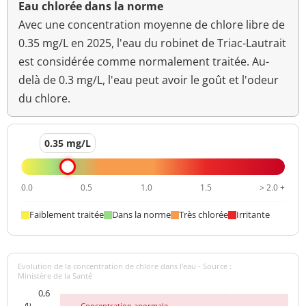
unité pH
Eau chlorée dans la norme
Avec une concentration moyenne de chlore libre de
Température de l'eau
15 °C
<=25 °C
0.35 mg/L en 2025, l'eau du robinet de Triac-Lautrait
est considérée comme normalement traitée. Au-
Turbidité
0,12 NFU
<=2 NFU
néphélométrique NFU
delà de 0.3 mg/L, l'eau peut avoir le goût et l'odeur
du chlore.
0.35 mg/L
0.0
0.5
1.0
1.5
> 2.0 +
Faiblement traitée
Dans la norme
Très chlorée
Irritante
Evolution de la concentration de chlore dans l'eau - Source :
Ministère de la Santé
0,6
Concentration anormale