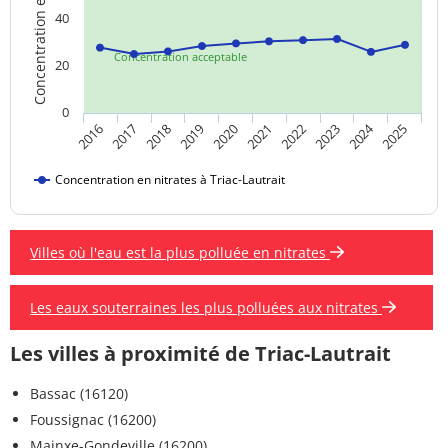
Concentration en nitrates
40
Concentration acceptable
20
0
2024
2018
2023
2019
2020
2025
2016
2021
2017
2022
Concentration en nitrates à Triac-Lautrait
Villes où l'eau est la plus polluée en nitrates
Les eaux souterraines les plus polluées aux nitrates
Les villes à proximité de Triac-Lautrait
Bassac (16120)
Foussignac (16200)
Mainxe-Gondeville (16200)