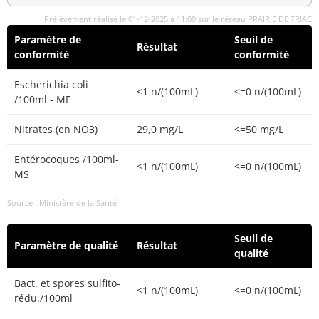
Prélèvement réalisé le 01-12-2025 à 11:00 sur le réseau PRAIRIE DE TRIAC
Paramètre de
Seuil de
Résultat
conformité
conformité
Escherichia coli
<1 n/(100mL)
<=0 n/(100mL)
/100ml - MF
Nitrates (en NO3)
29,0 mg/L
<=50 mg/L
Entérocoques /100ml-
<1 n/(100mL)
<=0 n/(100mL)
MS
Source : Ministère de la Santé
Seuil de
Paramètre de qualité
Résultat
qualité
Bact. et spores sulfito-
<1 n/(100mL)
<=0 n/(100mL)
rédu./100ml