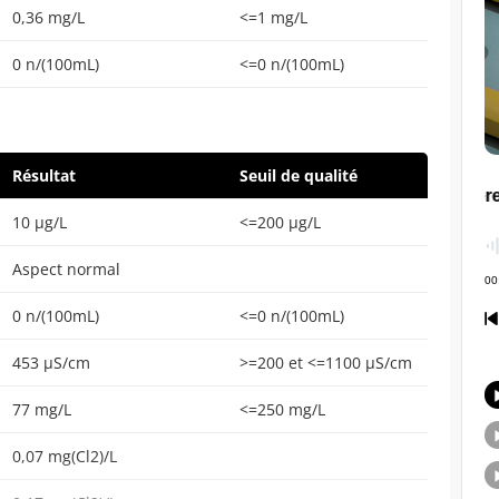
0,36 mg/L
<=1 mg/L
0 n/(100mL)
<=0 n/(100mL)
Résultat
Seuil de qualité
10 µg/L
<=200 µg/L
Aspect normal
0 n/(100mL)
<=0 n/(100mL)
453 µS/cm
>=200 et <=1100 µS/cm
77 mg/L
<=250 mg/L
0,07 mg(Cl2)/L