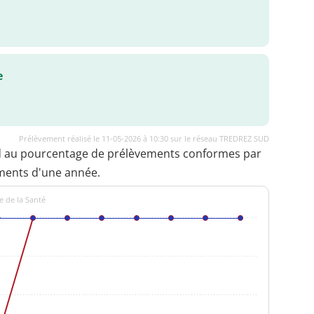
e
Prélèvement réalisé le 11-05-2026 à 10:30 sur le réseau TREDREZ SUD
d au pourcentage de prélèvements conformes par
ments d'une année.
e de la Santé