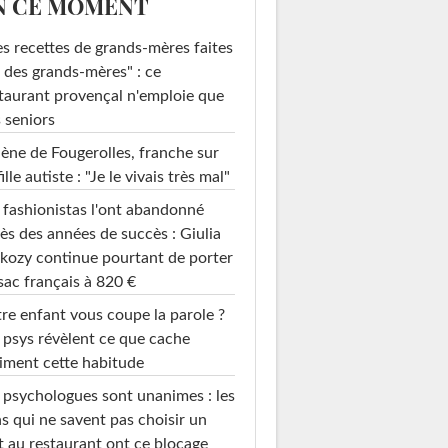
N CE MOMENT
s recettes de grands-mères faites
 des grands-mères" : ce
taurant provençal n'emploie que
 seniors
ène de Fougerolles, franche sur
fille autiste : "Je le vivais très mal"
 fashionistas l'ont abandonné
ès des années de succès : Giulia
kozy continue pourtant de porter
sac français à 820 €
re enfant vous coupe la parole ?
 psys révèlent ce que cache
iment cette habitude
 psychologues sont unanimes : les
s qui ne savent pas choisir un
t au restaurant ont ce blocage