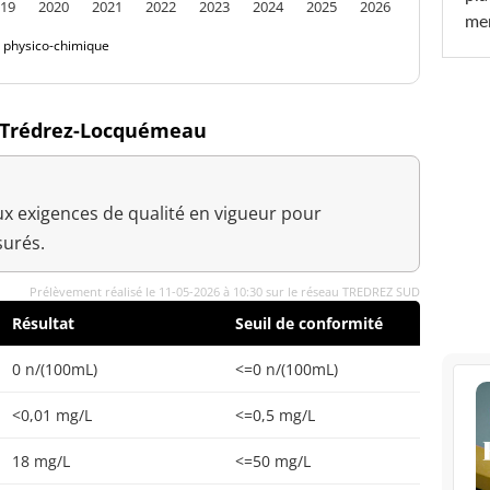
19
2020
2021
2022
2023
2024
2025
2026
men
é physico-chimique
à Trédrez-Locquémeau
x exigences de qualité en vigueur pour
urés.
Prélèvement réalisé le 11-05-2026 à 10:30 sur le réseau TREDREZ SUD
Résultat
Seuil de conformité
0 n/(100mL)
<=0 n/(100mL)
<0,01 mg/L
<=0,5 mg/L
18 mg/L
<=50 mg/L