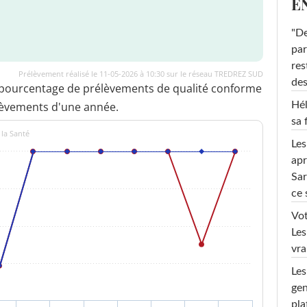
E
"De
par
res
Prélèvement réalisé le 11-05-2026 à 10:30 sur le réseau TREDREZ SUD
des
 pourcentage de prélèvements de qualité conforme
lèvements d'une année.
Hél
sa 
 la Santé
Les
apr
Sar
ce 
Vot
Les
vra
Les
gen
pla