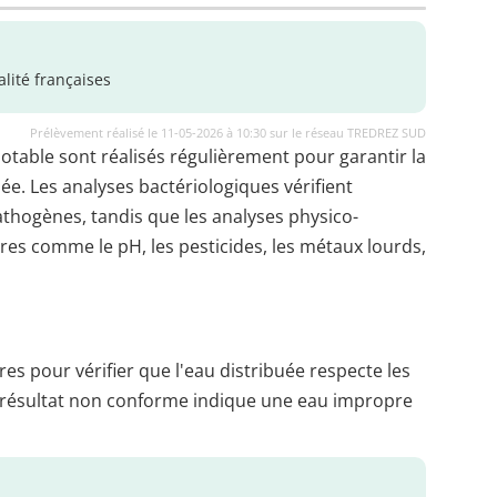
lité françaises
Prélèvement réalisé le 11-05-2026 à 10:30 sur le réseau TREDREZ SUD
potable sont réalisés régulièrement pour garantir la
uée. Les analyses bactériologiques vérifient
thogènes, tandis que les analyses physico-
es comme le pH, les pesticides, les métaux lourds,
es pour vérifier que l'eau distribuée respecte les
 résultat non conforme indique une eau impropre