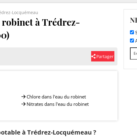
édrez-Locquémeau
N
u robinet à Trédrez-
0)
S
A
Partager
Chlore dans l'eau du robinet
Nitrates dans l'eau du robinet
 potable à Trédrez-Locquémeau ?