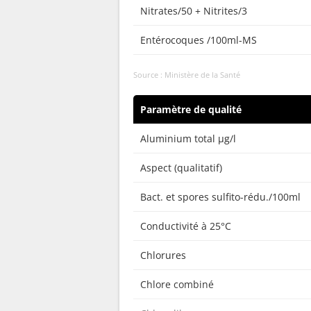
Nitrates/50 + Nitrites/3
Entérocoques /100ml-MS
Source : Ministère de la Santé
Paramètre de qualité
Aluminium total µg/l
Aspect (qualitatif)
Bact. et spores sulfito-rédu./100ml
Conductivité à 25°C
Chlorures
Chlore combiné