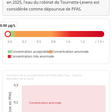
en 2025, l'eau du robinet de Tourrette-Levens est
considérée comme dépourvue de PFAS.
0.00 µg/L
0.0
0.2
0.5
0.8
1.0
1.2
> 1.5 +
Concentration acceptable
Concentration anormale
Concentration très anormale
Evolution de la concentration en PFAS dans l'eau - Source :
Ministère de la Santé
0,3
Concentration en PFAS
0,2
Concentration anormale