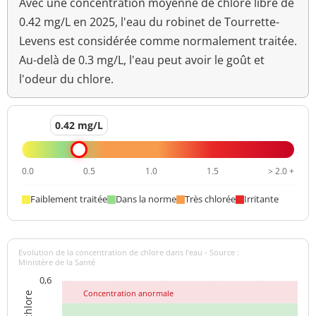
Avec une concentration moyenne de chlore libre de
0.42 mg/L en 2025, l'eau du robinet de Tourrette-
Aucun
Levens est considérée comme normalement traitée.
Odeur (qualitatif)
changement
anormal
Au-delà de 0.3 mg/L, l'eau peut avoir le goût et
l'odeur du chlore.
>=6,5 et <=9
pH
7,6 unité pH
unité pH
0.42 mg/L
Aucun
Saveur (qualitatif)
changement
anormal
0.0
0.5
1.0
1.5
> 2.0 +
Sulfates
200 mg/L
<=250 mg/L
Faiblement traitée
Dans la norme
Très chlorée
Irritante
Température de l'eau
15,5 °C
<=25 °C
Turbidité
Evolution de la concentration de chlore dans l'eau - Source :
0,26 NFU
<=2 NFU
néphélométrique NFU
Ministère de la Santé
0,6
Concentration anormale