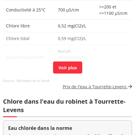
>=200 et
Conductivité à 25°C
700 µS/cm
<=1100 µS/cm
Chlore libre
0,52 mg(Cl2)/L
Chlore total
0,59 mg(Cl2)/L
Aucun
Couleur (qualitatif)
changement
anormal
Bactéries coliformes
<1 n/(100mL)
<=0 n/(100mL)
Source : Ministère de la Santé
/100ml-MS
Prix de l'eau à Tourrette-Levens
Bact. aér. revivifiables
<1 n/mL
Chlore dans l'eau du robinet à Tourrette-
à 22°-68h
Levens
Bact. aér. revivifiables
1 n/mL
à 36°-44h
Eau chlorée dans la norme
Ammonium (en NH4)
<0,05 mg/L
<=0,1 mg/L