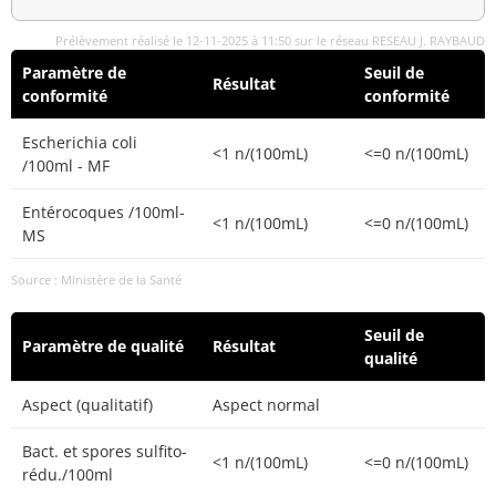
Prélèvement réalisé le 12-11-2025 à 11:50 sur le réseau RESEAU J. RAYBAUD
Paramètre de
Seuil de
Résultat
conformité
conformité
Escherichia coli
<1 n/(100mL)
<=0 n/(100mL)
/100ml - MF
Entérocoques /100ml-
<1 n/(100mL)
<=0 n/(100mL)
MS
Source : Ministère de la Santé
Seuil de
Paramètre de qualité
Résultat
qualité
Aspect (qualitatif)
Aspect normal
Bact. et spores sulfito-
<1 n/(100mL)
<=0 n/(100mL)
rédu./100ml