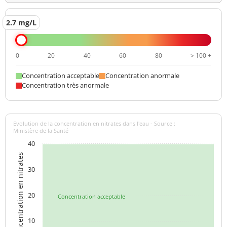
2.7 mg/L
0
20
40
60
80
> 100 +
Concentration acceptable
Concentration anormale
Concentration très anormale
Evolution de la concentration en nitrates dans l'eau - Source :
Ministère de la Santé
40
Concentration en nitrates
30
20
Concentration acceptable
10