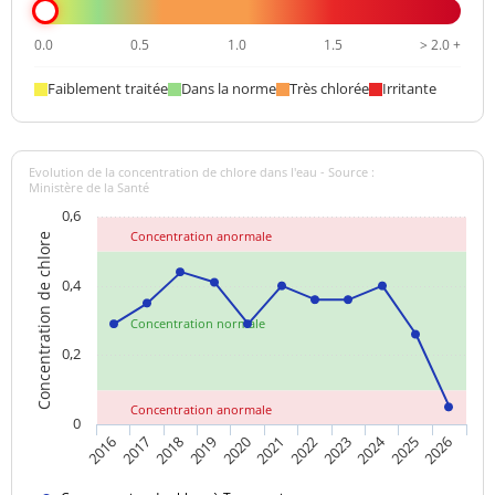
0.0
0.5
1.0
1.5
> 2.0 +
Faiblement traitée
Dans la norme
Très chlorée
Irritante
Evolution de la concentration de chlore dans l'eau - Source :
Ministère de la Santé
0,6
Concentration anormale
Concentration de chlore
0,4
Concentration normale
0,2
Concentration anormale
0
2024
2017
2021
2025
2018
2022
2026
2019
2023
2016
2020