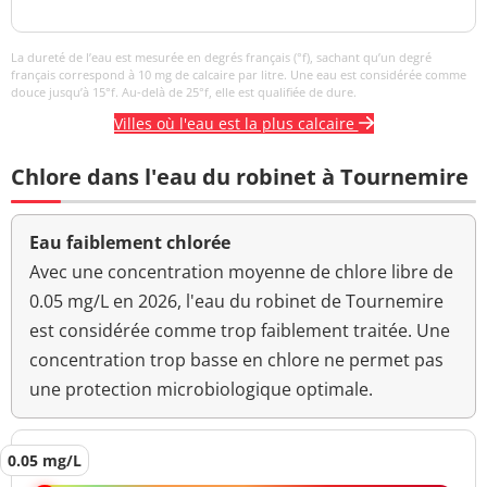
0,29 NFU
<=2 NFU
néphélométrique NFU
La dureté de l’eau est mesurée en degrés français (°f), sachant qu’un degré
français correspond à 10 mg de calcaire par litre. Une eau est considérée comme
douce jusqu’à 15°f. Au-delà de 25°f, elle est qualifiée de dure.
Villes où l'eau est la plus calcaire
Chlore dans l'eau du robinet à Tournemire
Eau faiblement chlorée
Avec une concentration moyenne de chlore libre de
0.05 mg/L en 2026, l'eau du robinet de Tournemire
est considérée comme trop faiblement traitée. Une
concentration trop basse en chlore ne permet pas
une protection microbiologique optimale.
0.05 mg/L