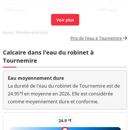
Chlorures
6,3 mg/L
<=250 mg/L
Chlore libre
0,06 mg(Cl2)/L
Source : Ministère de la Santé
Chlore total
0,09 mg(Cl2)/L
Prix de l'eau à Tournemire
Carbone organique
0,54 mg(C)/L
<=2 mg(C)/L
Calcaire dans l'eau du robinet à
total
Tournemire
Coloration
<5 mg(Pt)/L
<=15 mg(Pt)/L
Aucun
Eau moyennement dure
Couleur (qualitatif)
changement
La dureté de l'eau du robinet de Tournemire est de
anormal
24.95°f en moyenne en 2026. Elle est considérée
comme moyennement dure et conforme.
Bact. aér. revivifiables
124 n/mL
à 22°-68h
Bact. aér. revivifiables
24.9 °f
52 n/mL
à 36°-44h