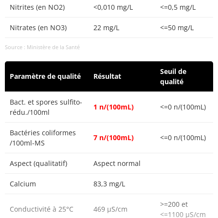
Nitrites (en NO2)
<0,010 mg/L
<=0,5 mg/L
Nitrates (en NO3)
22 mg/L
<=50 mg/L
Source : Ministère de la Santé
Seuil de
Paramètre de qualité
Résultat
qualité
Bact. et spores sulfito-
1 n/(100mL)
<=0 n/(100mL)
rédu./100ml
Bactéries coliformes
7 n/(100mL)
<=0 n/(100mL)
/100ml-MS
Aspect (qualitatif)
Aspect normal
Calcium
83,3 mg/L
>=200 et
Conductivité à 25°C
469 µS/cm
<=1100 µS/cm