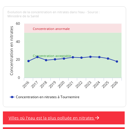
Evolution de la concentration en nitrates dans l'eau - Source :
Ministère de la Santé
60
Concentration en nitrates
Concentration anormale
40
Concentration acceptable
20
0
2024
2019
2021
2023
2025
2016
2018
2020
2022
2026
2017
Concentration en nitrates à Tournemire
Villes où l'eau est la plus polluée en nitrates