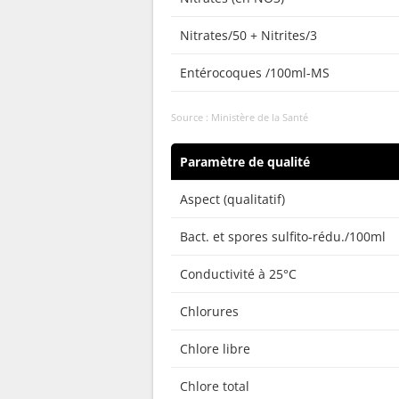
Nitrates/50 + Nitrites/3
Entérocoques /100ml-MS
Source : Ministère de la Santé
Paramètre de qualité
Aspect (qualitatif)
Bact. et spores sulfito-rédu./100ml
Conductivité à 25°C
Chlorures
Chlore libre
Chlore total