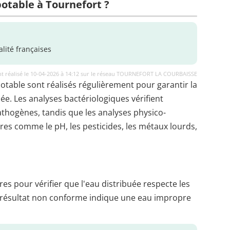
potable à Tournefort ?
lité françaises
t réalisé le 10-04-2026 à 14:12 sur le réseau TOURNEFORT LA COURBAISSE
potable sont réalisés régulièrement pour garantir la
uée. Les analyses bactériologiques vérifient
thogènes, tandis que les analyses physico-
es comme le pH, les pesticides, les métaux lourds,
es pour vérifier que l'eau distribuée respecte les
 résultat non conforme indique une eau impropre