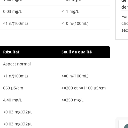
de 
de 
0,03 mg/L
<=1 mg/L
For
<1 n/(100mL)
<=0 n/(100mL)
cho
séc
Résultat
Seuil de qualité
Aspect normal
<1 n/(100mL)
<=0 n/(100mL)
660 µS/cm
>=200 et <=1100 µS/cm
4,40 mg/L
<=250 mg/L
<0,03 mg(Cl2)/L
<0,03 mg(Cl2)/L