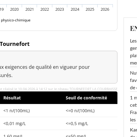
19
2020
2021
2022
2023
2024
2025
2026
é physico-chimique
E
Les
 Tournefort
gen
pla
men
x exigences de qualité en vigueur pour
Nut
urés.
fav
de 
t réalisé le 10-04-2026 à 14:12 sur le réseau TOURNEFORT LA COURBAISSE
Résultat
Seuil de conformité
1 m
cet
<1 n/(100mL)
<=0 n/(100mL)
Fra
les
<0,01 mg/L
<=0,5 mg/L
Ka
1,60 mg/L
<=50 mg/L