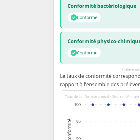
Conformité bactériologique
Conforme
Conformité physico-chimiqu
Conforme
Prélèvemen
Le taux de conformité correspon
rapport à l'ensemble des prélève
Taux de conformité annuel - Source : Ministèr
100
Taux de conformité
95
90