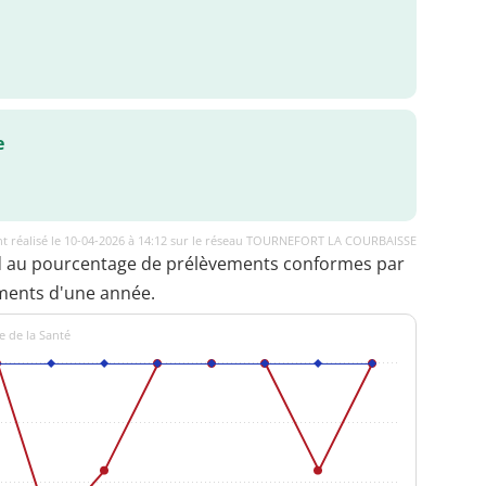
e
t réalisé le 10-04-2026 à 14:12 sur le réseau TOURNEFORT LA COURBAISSE
d au pourcentage de prélèvements conformes par
ments d'une année.
e de la Santé