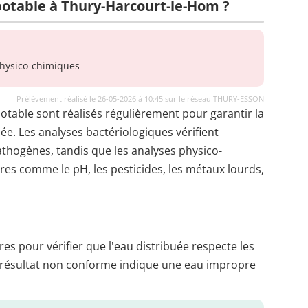
 potable à Thury-Harcourt-le-Hom ?
hysico-chimiques
Prélèvement réalisé le 26-05-2026 à 10:45 sur le réseau THURY-ESSON
potable sont réalisés régulièrement pour garantir la
uée. Les analyses bactériologiques vérifient
thogènes, tandis que les analyses physico-
es comme le pH, les pesticides, les métaux lourds,
es pour vérifier que l'eau distribuée respecte les
 résultat non conforme indique une eau impropre