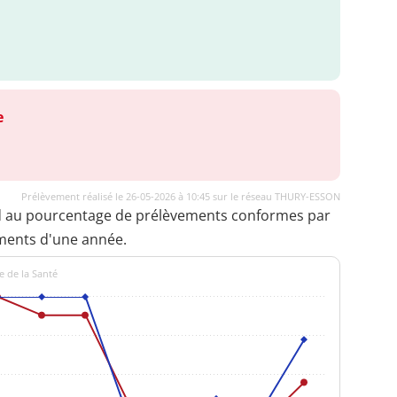
e
Prélèvement réalisé le 26-05-2026 à 10:45 sur le réseau THURY-ESSON
d au pourcentage de prélèvements conformes par
ments d'une année.
e de la Santé