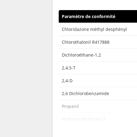
Paramètre de conformité
Chloridazone méthyl desphényl
Chlorothalonil R417888
Dichloroéthane-1,2
2,4,5-T
2,4-D
2,6 Dichlorobenzamide
Propanil
Hydroxycarbofuran-3
Atrazine-2-hydroxy