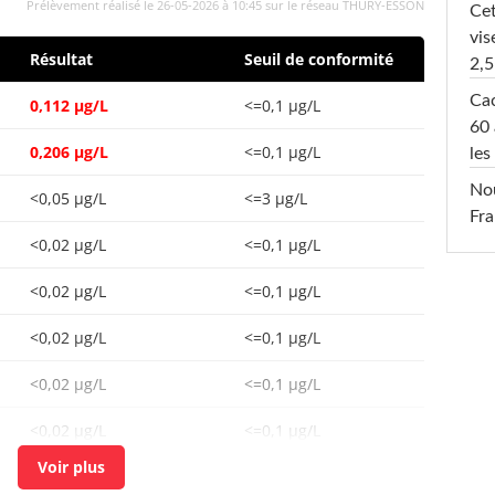
Prélèvement réalisé le 26-05-2026 à 10:45 sur le réseau THURY-ESSON
Cet
vis
Résultat
Seuil de conformité
2,5
Cac
0,112 µg/L
<=0,1 µg/L
60 
0,206 µg/L
<=0,1 µg/L
les
Nou
<0,05 µg/L
<=3 µg/L
Fra
<0,02 µg/L
<=0,1 µg/L
<0,02 µg/L
<=0,1 µg/L
<0,02 µg/L
<=0,1 µg/L
<0,02 µg/L
<=0,1 µg/L
<0,02 µg/L
<=0,1 µg/L
<0,02 µg/L
<=0,1 µg/L