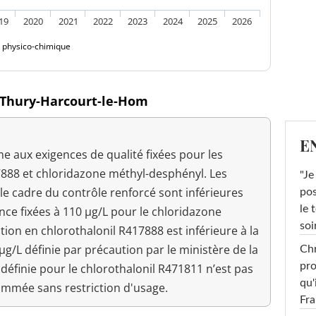
19
2020
2021
2022
2023
2024
2025
2026
é physico-chimique
à Thury-Harcourt-le-Hom
E
 aux exigences de qualité fixées pour les
888 et chloridazone méthyl-desphényl. Les
"Je
e cadre du contrôle renforcé sont inférieures
pos
le 
ence fixées à 110 µg/L pour le chloridazone
soi
ion en chlorothalonil R417888 est inférieure à la
3µg/L définie par précaution par le ministère de la
Chr
pro
e définie pour le chlorothalonil R471811 n’est pas
qu'
sommée sans restriction d'usage.
Fr