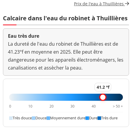
Prix de l'eau à Thuillières
Bactéries coliformes
<1 n/(100mL)
<=0 n/(100mL)
/100ml-MS
Calcaire dans l'eau du robinet à Thuillières
Bact. aér. revivifiables
2 n/mL
à 22°-68h
Eau très dure
Bact. aér. revivifiables
La dureté de l'eau du robinet de Thuillières est de
1 n/mL
à 36°-44h
41.23°f en moyenne en 2025. Elle peut être
dangereuse pour les appareils électroménagers, les
Magnésium
29 mg(Mg)/L
canalisations et assècher la peau.
Ammonium (en NH4)
<0,05 mg/L
<=0,1 mg/L
Aucun
41.2 °f
Odeur (qualitatif)
changement
anormal
0
10
20
30
40
> 50 +
>=6,5 et <=9
pH
7,4 unité pH
unité pH
Très douce
Douce
Moyennement dure
Dure
Très dure
Aucun