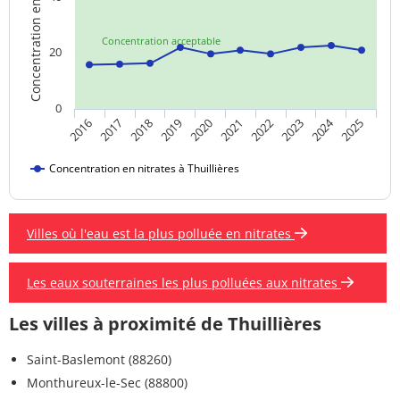
Concentration en nitrates
Concentration acceptable
20
0
2024
2018
2023
2019
2020
2025
2016
2021
2017
2022
Concentration en nitrates à Thuillières
Villes où l'eau est la plus polluée en nitrates
Les eaux souterraines les plus polluées aux nitrates
Les villes à proximité de Thuillières
Saint-Baslemont (88260)
Monthureux-le-Sec (88800)