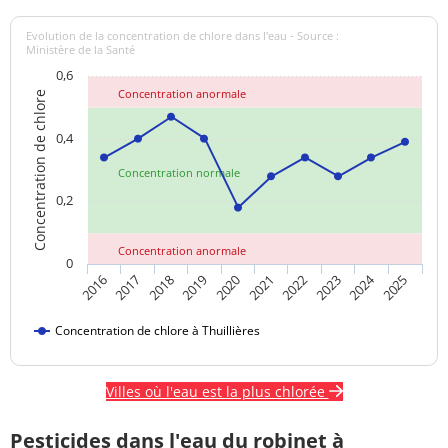
Evolution de la concentration de chlore dans l'eau - Source :
Ministère de la Santé
0,6
Concentration anormale
Concentration de chlore
0,4
Concentration normale
0,2
Concentration anormale
0
2024
2018
2023
2020
2025
2017
2022
2019
2016
2021
Concentration de chlore à Thuillières
Villes où l'eau est la plus chlorée
Pesticides dans l'eau du robinet à