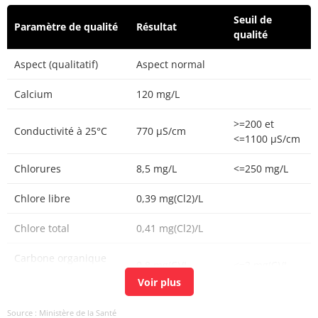
Seuil de
Paramètre de qualité
Résultat
qualité
Aspect (qualitatif)
Aspect normal
Calcium
120 mg/L
>=200 et
Conductivité à 25°C
770 µS/cm
<=1100 µS/cm
Chlorures
8,5 mg/L
<=250 mg/L
Chlore libre
0,39 mg(Cl2)/L
Chlore total
0,41 mg(Cl2)/L
Carbone organique
0,8 mg(C)/L
<=2 mg(C)/L
total
Coloration
<5,0 mg(Pt)/L
<=15 mg(Pt)/L
Source : Ministère de la Santé