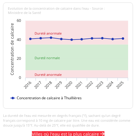
Saveur (qualitatif)
changement
Evolution de la concentration de calcaire dans l'eau - Source :
anormal
Ministère de la Santé
60
Sulfates
56 mg/L
<=250 mg/L
Concentration de calcaire
Dureté anormale
Titre alcalimétrique
33,7 °f
40
complet
Température de l'eau
12,0 °C
<=25 °C
20
Dureté normale
Titre hydrotimétrique
41,5 °f
Dureté anormale
0
Turbidité
2024
2018
2023
2019
2020
2025
2016
2021
2017
2022
0,2 NFU
<=2 NFU
néphélométrique NFU
Concentration de calcaire à Thuillières
La dureté de l’eau est mesurée en degrés français (°f), sachant qu’un degré
français correspond à 10 mg de calcaire par litre. Une eau est considérée comme
douce jusqu’à 15°f. Au-delà de 25°f, elle est qualifiée de dure.
Villes où l'eau est la plus calcaire