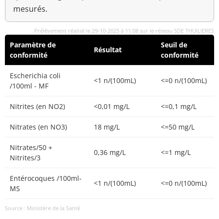
mesurés.
Prélèvement réalisé le 29-10-2025 à 11:08 sur le réseau SDE THUILIERES
Paramètre de
Seuil de
Résultat
conformité
conformité
Escherichia coli
<1 n/(100mL)
<=0 n/(100mL)
/100ml - MF
Nitrites (en NO2)
<0,01 mg/L
<=0,1 mg/L
Nitrates (en NO3)
18 mg/L
<=50 mg/L
Nitrates/50 +
0,36 mg/L
<=1 mg/L
Nitrites/3
Entérocoques /100ml-
<1 n/(100mL)
<=0 n/(100mL)
MS
Source : Ministère de la Santé