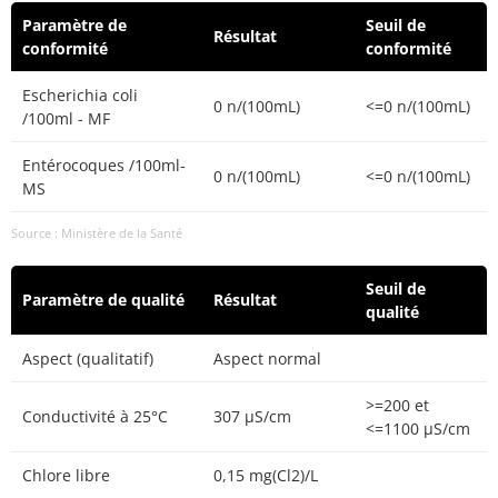
Paramètre de
Seuil de
Résultat
conformité
conformité
Escherichia coli
0 n/(100mL)
<=0 n/(100mL)
/100ml - MF
Entérocoques /100ml-
0 n/(100mL)
<=0 n/(100mL)
MS
Source : Ministère de la Santé
Seuil de
Paramètre de qualité
Résultat
qualité
Aspect (qualitatif)
Aspect normal
>=200 et
Conductivité à 25°C
307 µS/cm
<=1100 µS/cm
Chlore libre
0,15 mg(Cl2)/L