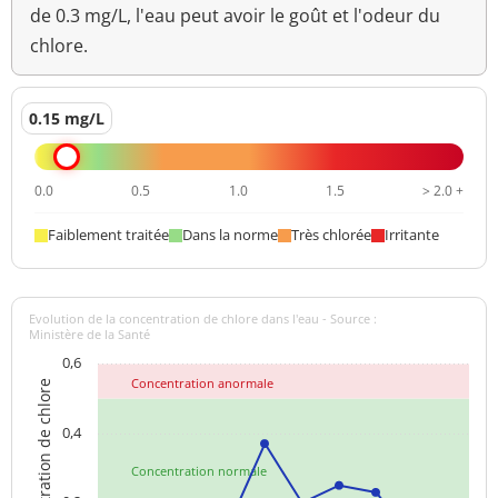
de 0.3 mg/L, l'eau peut avoir le goût et l'odeur du
>=6,5 et <=9
chlore.
pH
8,0 unité pH
unité pH
Aucun
0.15 mg/L
Saveur (qualitatif)
changement
anormal
0.0
0.5
1.0
1.5
> 2.0 +
Température de l'eau
17,5 °C
<=25 °C
Faiblement traitée
Dans la norme
Très chlorée
Irritante
Température de
19,8 °C
mesure du pH
Turbidité
Evolution de la concentration de chlore dans l'eau - Source :
0,25 NFU
<=2 NFU
Ministère de la Santé
néphélométrique NFU
0,6
Concentration anormale
Concentration de chlore
0,4
Concentration normale