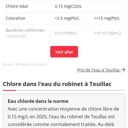
Chlore total
0,15 mg(Cl2)/L
Coloration
<2,5 mg(Pt)/L
<=15 mg(Pt)/L
Bactéries coliformes
0 n/(100mL)
<=0 n/(100mL)
/100ml-MS
Fer total
13 µg/L
<=200 µg/L
Bact. aér. revivifiables
0 n/mL
Source : Ministère de la Santé
à 22°-68h
Prix de l'eau à Teuillac
Bact. aér. revivifiables
0 n/mL
Chlore dans l'eau du robinet à Teuillac
à 36°-44h
Ammonium d'origine
<0,01 mg/L
<=0,5 mg/L
Eau chlorée dans la norme
naturelle
Avec une concentration moyenne de chlore libre de
Aucun
0.15 mg/L en 2025, l'eau du robinet de Teuillac est
Odeur (qualitatif)
changement
considérée comme normalement traitée. Au-delà
anormal