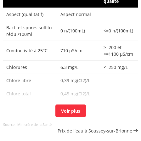
qualité
Aspect (qualitatif)
Aspect normal
Bact. et spores sulfito-
0 n/(100mL)
<=0 n/(100mL)
rédu./100ml
>=200 et
Conductivité à 25°C
710 µS/cm
<=1100 µS/cm
Chlorures
6,3 mg/L
<=250 mg/L
Chlore libre
0,39 mg(Cl2)/L
Chlore total
0,45 mg(Cl2)/L
Carbone organique
0,79 mg(C)/L
<=2 mg(C)/L
total
Source : Ministère de la Santé
Aucun
Prix de l'eau à Soussey-sur-Brionne
Couleur (qualitatif)
changement
anormal