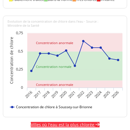
Evolution de la concentration de chlore dans l'eau - Source :
Ministère de la Santé
0,75
Concentration de chlore
Concentration anormale
0,5
Concentration normale
0,25
Concentration anormale
0
2024
2018
2021
2016
2019
2022
2025
2017
2020
2023
2026
Concentration de chlore à Soussey-sur-Brionne
Villes où l'eau est la plus chlorée