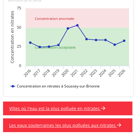
Ministère de la Santé
75
Concentration en nitrates
Concentration anormale
50
25
Concentration acceptable
0
2024
2019
2021
2023
2025
2016
2018
2020
2022
2026
2017
Concentration en nitrates à Soussey-sur-Brionne
Villes où l'eau est la plus polluée en nitrates
Les eaux souterraines les plus polluées aux nitrates