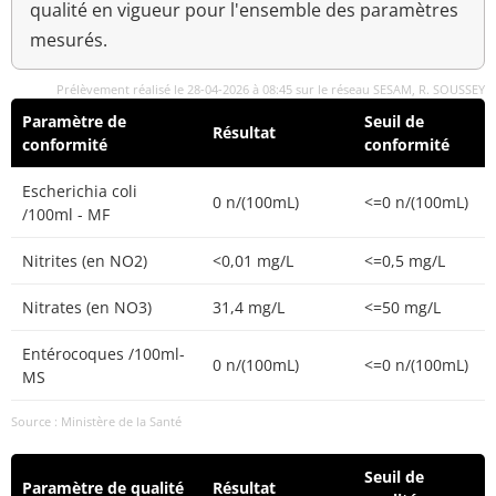
qualité en vigueur pour l'ensemble des paramètres
mesurés.
Prélèvement réalisé le 28-04-2026 à 08:45 sur le réseau SESAM, R. SOUSSEY
Paramètre de
Seuil de
Résultat
conformité
conformité
Escherichia coli
0 n/(100mL)
<=0 n/(100mL)
/100ml - MF
Nitrites (en NO2)
<0,01 mg/L
<=0,5 mg/L
Nitrates (en NO3)
31,4 mg/L
<=50 mg/L
Entérocoques /100ml-
0 n/(100mL)
<=0 n/(100mL)
MS
Source : Ministère de la Santé
Seuil de
Paramètre de qualité
Résultat