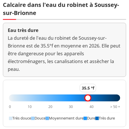
Calcaire dans l'eau du robinet à Soussey-
Bactéries coliformes
sur-Brionne
0 n/(100mL)
<=0 n/(100mL)
/100ml-MS
Bact. aér. revivifiables
Eau très dure
0 n/mL
à 22°-68h
La dureté de l'eau du robinet de Soussey-sur-
Brionne est de 35.5°f en moyenne en 2026. Elle peut
Bact. aér. revivifiables
0 n/mL
être dangereuse pour les appareils
à 36°-44h
électroménagers, les canalisations et assècher la
Ammonium (en NH4)
<0,01 mg/L
<=0,1 mg/L
peau.
Changement
Odeur (qualitatif)
anormal
35.5 °f
>=6,5 et <=9
pH
7,5 unité pH
unité pH
0
10
20
30
40
> 50 +
Changement
Saveur (qualitatif)
Très douce
Douce
Moyennement dure
Dure
Très dure
anormal