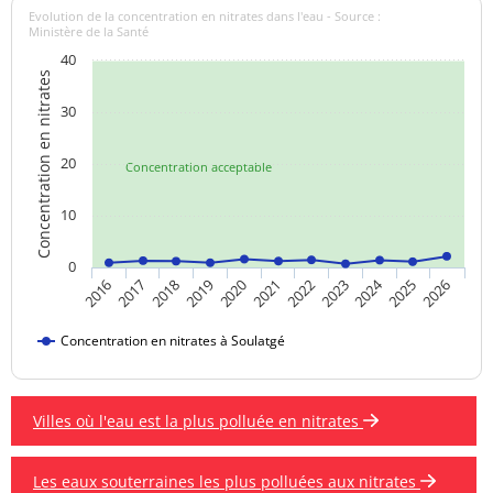
Evolution de la concentration en nitrates dans l'eau - Source :
Ministère de la Santé
40
Concentration en nitrates
30
20
Concentration acceptable
10
0
2024
2019
2021
2023
2025
2016
2018
2020
2022
2026
2017
Concentration en nitrates à Soulatgé
Villes où l'eau est la plus polluée en nitrates
Les eaux souterraines les plus polluées aux nitrates