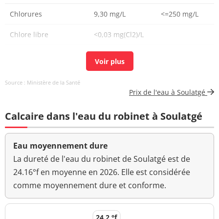
Chlorures
9,30 mg/L
<=250 mg/L
Chlore libre
<0,03 mg(Cl2)/L
Chlore total
<0,03 mg(Cl2)/L
Carbone organique
1,1 mg(C)/L
<=2 mg(C)/L
Source : Ministère de la Santé
total
Prix de l'eau à Soulatgé
Coloration
<5 mg(Pt)/L
<=15 mg(Pt)/L
Calcaire dans l'eau du robinet à Soulatgé
Aucun
Couleur (qualitatif)
changement
Eau moyennement dure
anormal
La dureté de l'eau du robinet de Soulatgé est de
Bact. aér. revivifiables
24.16°f en moyenne en 2026. Elle est considérée
<1 n/mL
à 22°-68h
comme moyennement dure et conforme.
Bact. aér. revivifiables
<1 n/mL
à 36°-44h
24.2 °f