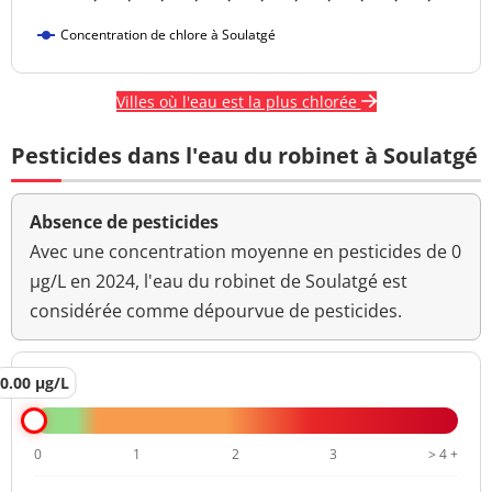
Concentration de chlore à Soulatgé
Villes où l'eau est la plus chlorée
Pesticides dans l'eau du robinet à Soulatgé
Absence de pesticides
Avec une concentration moyenne en pesticides de 0
µg/L en 2024, l'eau du robinet de Soulatgé est
considérée comme dépourvue de pesticides.
0.00 µg/L
0
1
2
3
> 4 +