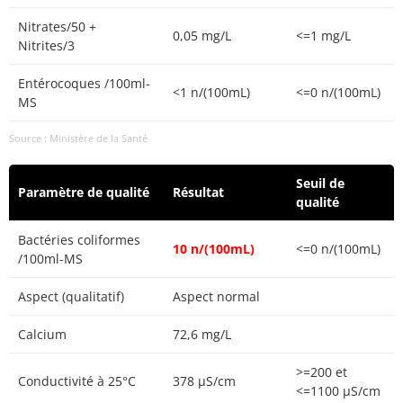
Nitrates/50 +
0,05 mg/L
<=1 mg/L
Nitrites/3
Entérocoques /100ml-
<1 n/(100mL)
<=0 n/(100mL)
MS
Source : Ministère de la Santé
Seuil de
Paramètre de qualité
Résultat
qualité
Bactéries coliformes
10 n/(100mL)
<=0 n/(100mL)
/100ml-MS
Aspect (qualitatif)
Aspect normal
Calcium
72,6 mg/L
>=200 et
Conductivité à 25°C
378 µS/cm
<=1100 µS/cm