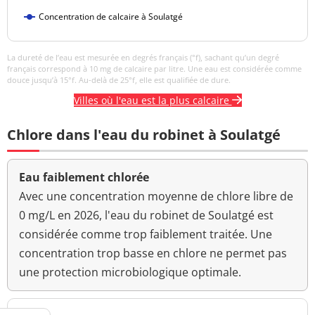
0,96 NFU
<=2 NFU
néphélométrique NFU
Concentration de calcaire à Soulatgé
La dureté de l’eau est mesurée en degrés français (°f), sachant qu’un degré
français correspond à 10 mg de calcaire par litre. Une eau est considérée comme
douce jusqu’à 15°f. Au-delà de 25°f, elle est qualifiée de dure.
Villes où l'eau est la plus calcaire
Chlore dans l'eau du robinet à Soulatgé
Eau faiblement chlorée
Avec une concentration moyenne de chlore libre de
0 mg/L en 2026, l'eau du robinet de Soulatgé est
considérée comme trop faiblement traitée. Une
concentration trop basse en chlore ne permet pas
une protection microbiologique optimale.