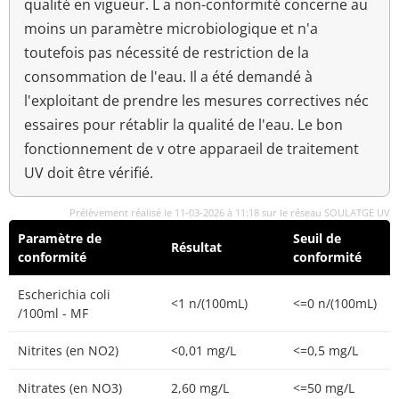
qualité en vigueur. L a non-conformité concerne au
moins un paramètre microbiologique et n'a
toutefois pas nécessité de restriction de la
consommation de l'eau. Il a été demandé à
l'exploitant de prendre les mesures correctives néc
essaires pour rétablir la qualité de l'eau. Le bon
fonctionnement de v otre apparaeil de traitement
UV doit être vérifié.
Prélèvement réalisé le 11-03-2026 à 11:18 sur le réseau SOULATGE UV
Paramètre de
Seuil de
Résultat
conformité
conformité
Escherichia coli
<1 n/(100mL)
<=0 n/(100mL)
/100ml - MF
Nitrites (en NO2)
<0,01 mg/L
<=0,5 mg/L
Nitrates (en NO3)
2,60 mg/L
<=50 mg/L