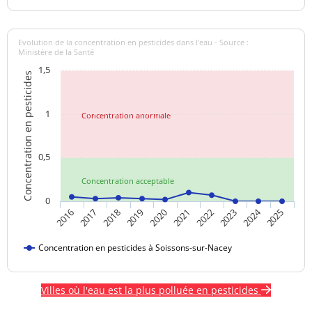
Evolution de la concentration en pesticides dans l'eau - Source :
Ministère de la Santé
1,5
Concentration en pesticides
1
Concentration anormale
0,5
Concentration acceptable
0
2024
2016
2017
2018
2019
2020
2021
2022
2023
2025
Concentration en pesticides à Soissons-sur-Nacey
Villes où l'eau est la plus polluée en pesticides