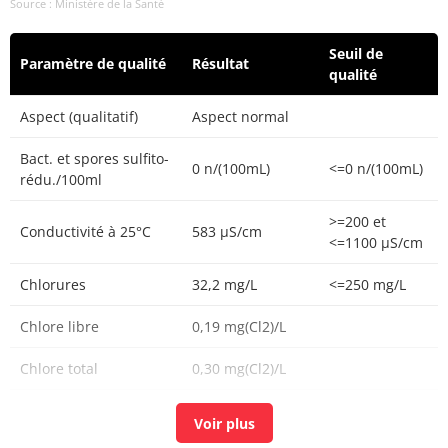
Source : Ministère de la Santé
Seuil de
Paramètre de qualité
Résultat
qualité
Aspect (qualitatif)
Aspect normal
Bact. et spores sulfito-
0 n/(100mL)
<=0 n/(100mL)
rédu./100ml
>=200 et
Conductivité à 25°C
583 µS/cm
<=1100 µS/cm
Chlorures
32,2 mg/L
<=250 mg/L
Chlore libre
0,19 mg(Cl2)/L
Chlore total
0,30 mg(Cl2)/L
Carbone organique
0,94 mg(C)/L
<=2 mg(C)/L
total