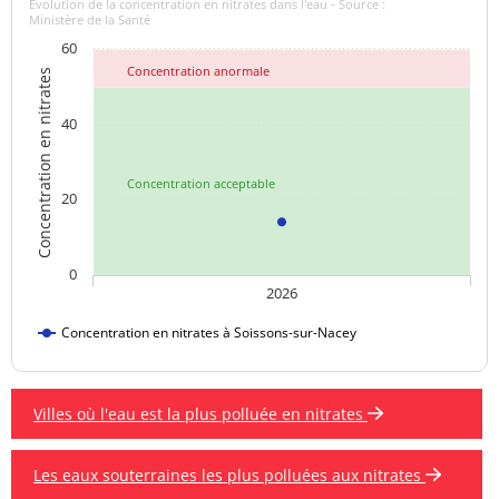
Evolution de la concentration en nitrates dans l'eau - Source :
Ministère de la Santé
60
Concentration anormale
Concentration en nitrates
40
Concentration acceptable
20
0
2026
Concentration en nitrates à Soissons-sur-Nacey
Villes où l'eau est la plus polluée en nitrates
Les eaux souterraines les plus polluées aux nitrates