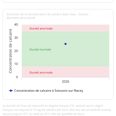
Aucun
Saveur (qualitatif)
changement
Evolution de la concentration de calcaire dans l'eau - Source :
anormal
Ministère de la Santé
40
Sulfates
32,4 mg/L
<=250 mg/L
Dureté anormale
Concentration de calcaire
Titre alcalimétrique
30
20,55 °f
complet
Dureté normale
20
Température de l'eau
14,0 °C
<=25 °C
10
Température de
20,6 °C
mesure du pH
Dureté anormale
0
Titre hydrotimétrique
25,3 °f
2026
Concentration de calcaire à Soissons-sur-Nacey
Turbidité
<0,50 NFU
<=2 NFU
néphélométrique NFU
La dureté de l’eau est mesurée en degrés français (°f), sachant qu’un degré
français correspond à 10 mg de calcaire par litre. Une eau est considérée comme
douce jusqu’à 15°f. Au-delà de 25°f, elle est qualifiée de dure.