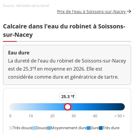
Source : Ministère de la Santé
Aucun
Prix de l'eau à Soissons-sur-Nacey
Couleur (qualitatif)
changement
anormal
Calcaire dans l'eau du robinet à Soissons-
Bactéries coliformes
sur-Nacey
0 n/(100mL)
<=0 n/(100mL)
/100ml-MS
Bact. aér. revivifiables
Eau dure
0 n/mL
à 22°-68h
La dureté de l'eau du robinet de Soissons-sur-Nacey
est de 25.3°f en moyenne en 2026. Elle est
Bact. aér. revivifiables
0 n/mL
considérée comme dure et génératrice de tartre.
à 36°-44h
Ammonium (en NH4)
<0,01 mg/L
<=0,1 mg/L
25.3 °f
Changement
Odeur (qualitatif)
anormal
0
10
20
30
40
> 50 +
>=6,5 et <=9
pH
7,5 unité pH
unité pH
Très douce
Douce
Moyennement dure
Dure
Très dure