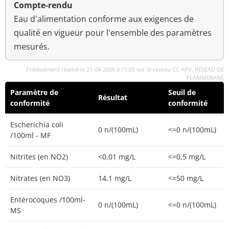
Compte-rendu
Eau d'alimentation conforme aux exigences de
qualité en vigueur pour l'ensemble des paramètres
mesurés.
Prélèvement réalisé le 21-04-2026 à 11:05 sur le réseau CC APV, RESEAU DE
FLAMMERANS
Paramètre de
Seuil de
Résultat
conformité
conformité
Escherichia coli
0 n/(100mL)
<=0 n/(100mL)
/100ml - MF
Nitrites (en NO2)
<0,01 mg/L
<=0,5 mg/L
Nitrates (en NO3)
14,1 mg/L
<=50 mg/L
Entérocoques /100ml-
0 n/(100mL)
<=0 n/(100mL)
MS