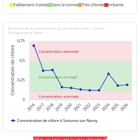
Faiblement traitée
Dans la norme
Très chlorée
Irritante
Evolution de la concentration de chlore dans l'eau - Source :
Ministère de la Santé
0,75
Concentration de chlore
Concentration anormale
0,5
Concentration normale
0,25
Concentration anormale
0
2024
2018
2021
2016
2019
2022
2025
2017
2020
2023
2026
Concentration de chlore à Soissons-sur-Nacey
Villes où l'eau est la plus chlorée