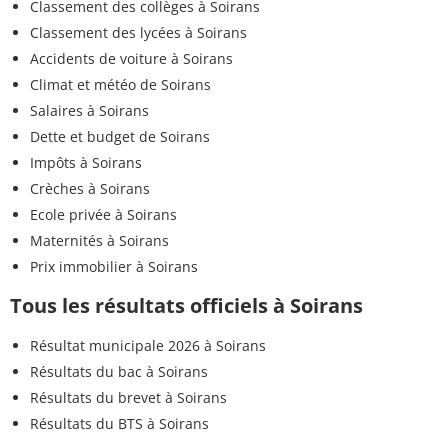
Classement des collèges à Soirans
N,N-Dimet-
Classement des lycées à Soirans
<0,020 µg/L
<=0,1 µg/L
tolylsulphamid
Accidents de voiture à Soirans
Climat et météo de Soirans
Diméthénamide
<0,020 µg/L
<=0,1 µg/L
Salaires à Soirans
Diméthomorphe
<0,020 µg/L
<=0,1 µg/L
Dette et budget de Soirans
Impôts à Soirans
Dinitrocrésol
<0,020 µg/L
<=0,1 µg/L
Crèches à Soirans
Ecole privée à Soirans
Dinocap
<0,100 µg/L
<=0,1 µg/L
Maternités à Soirans
Dinoseb
<0,020 µg/L
<=0,1 µg/L
Prix immobilier à Soirans
Tous les résultats officiels à Soirans
Dinoterbe
<0,020 µg/L
<=0,1 µg/L
Escherichia coli
Résultat municipale 2026 à Soirans
0 n/(100mL)
<=0 n/(100mL)
/100ml - MF
Résultats du bac à Soirans
Résultats du brevet à Soirans
Dibromoéthane-1,2
<0,1 µg/L
<=0,1 µg/L
Résultats du BTS à Soirans