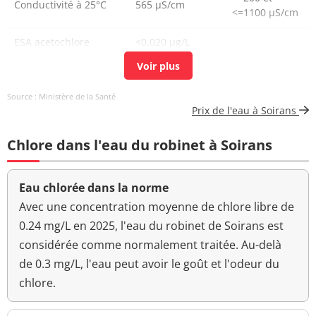
Conductivité à 25°C
565 µS/cm
Atrazine déséthyl-2-
<=1100 µS/cm
<0,020 µg/L
<=0,1 µg/L
hydroxy
ESA acetochlore
<0,020 µg/L
Atrazine déséthyl
<0,020 µg/L
<=0,1 µg/L
déisopropyl
OXA acetochlore
<0,020 µg/L
Source : Ministère de la Santé
Atrazine-déisopropyl
<0,020 µg/L
<=0,1 µg/L
Chlore libre
0,24 mg(Cl2)/L
Prix de l'eau à Soirans
Alachlore
<0,020 µg/L
<=0,1 µg/L
Chlore total
0,30 mg(Cl2)/L
Chlore dans l'eau du robinet à Soirans
Aldrine
<0,002 µg/L
<=0,03 µg/L
Aucun
Couleur (qualitatif)
changement
Eau chlorée dans la norme
Aldicarbe sulfoxyde
<0,050 µg/L
<=0,1 µg/L
anormal
Avec une concentration moyenne de chlore libre de
Amidosulfuron
<0,020 µg/L
<=0,1 µg/L
Bactéries coliformes
0.24 mg/L en 2025, l'eau du robinet de Soirans est
0 n/(100mL)
<=0 n/(100mL)
/100ml-MS
considérée comme normalement traitée. Au-delà
Aminotriazole
<0,10 µg/L
<=0,1 µg/L
de 0.3 mg/L, l'eau peut avoir le goût et l'odeur du
Dalapon spd
0,10 µg/L
AMPA
<0,10 µg/L
<=0,1 µg/L
chlore.
CGA 369873
0,049 µg/L
Acide phtalique
<1,0 µg/L
<=0,1 µg/L