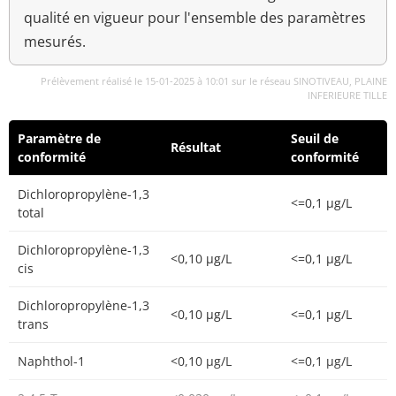
qualité en vigueur pour l'ensemble des paramètres
mesurés.
Prélèvement réalisé le 15-01-2025 à 10:01 sur le réseau SINOTIVEAU, PLAINE
INFERIEURE TILLE
Paramètre de
Seuil de
Résultat
conformité
conformité
Dichloropropylène-1,3
<=0,1 µg/L
total
Dichloropropylène-1,3
<0,10 µg/L
<=0,1 µg/L
cis
Dichloropropylène-1,3
<0,10 µg/L
<=0,1 µg/L
trans
Naphthol-1
<0,10 µg/L
<=0,1 µg/L