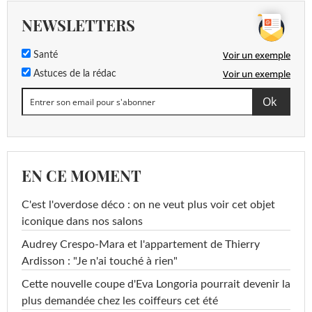
Fosetyl-aluminium
<0,100 µg/L
<=0,1 µg/L
NEWSLETTERS
Epoxyconazole
<0,020 µg/L
<=0,1 µg/L
Voir un exemple
Santé
Flufenacet ESA
<0,020 µg/L
<=0,1 µg/L
Voir un exemple
Astuces de la rédac
Ethidimuron
<0,020 µg/L
<=0,1 µg/L
Ethofumésate
<0,020 µg/L
<=0,1 µg/L
Ethephon
<0,10 µg/L
<=0,1 µg/L
EN CE MOMENT
Ethyleneuree
<0,10 µg/L
<=0,1 µg/L
C'est l'overdose déco : on ne veut plus voir cet objet
Ethylenethiouree
<0,020 µg/L
<=0,1 µg/L
iconique dans nos salons
Flurochloridone
<0,020 µg/L
<=0,1 µg/L
Audrey Crespo-Mara et l'appartement de Thierry
Ardisson : "Je n'ai touché à rien"
Fenhexamid
<0,020 µg/L
<=0,1 µg/L
Cette nouvelle coupe d'Eva Longoria pourrait devenir la
Fipronil
<0,10 µg/L
<=0,1 µg/L
plus demandée chez les coiffeurs cet été