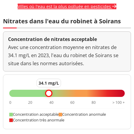
Chlorothalonil-4-
<0,020 µg/L
<=0,1 µg/L
Villes où l'eau est la plus polluée en pesticides
hydroxy
Nitrates dans l'eau du robinet à Soirans
Chlorothalonil
<0,020 µg/L
<=0,1 µg/L
Chlorothalonil
<0,020 µg/L
<=0,1 µg/L
Concentration de nitrates acceptable
R417888
Avec une concentration moyenne en nitrates de
Aclonifen
<0,020 µg/L
<=0,1 µg/L
34.1 mg/L en 2023, l'eau du robinet de Soirans se
situe dans les normes autorisées.
Cyproconazol
<0,020 µg/L
<=0,1 µg/L
Chlorprophame
<0,10 µg/L
<=0,1 µg/L
34.1 mg/L
Chlortoluron
<0,020 µg/L
<=0,1 µg/L
0
20
40
60
80
> 100 +
Cyazofamide
<0,020 µg/L
<=0,1 µg/L
Concentration acceptable
Concentration anormale
Cycloxydime
<0,020 µg/L
<=0,1 µg/L
Concentration très anormale
Cyperméthrine
<0,10 µg/L
<=0,1 µg/L