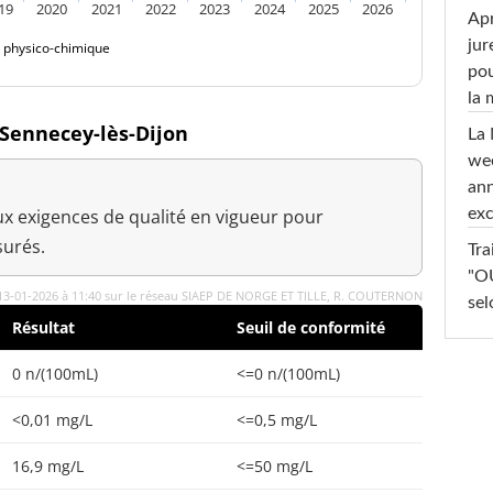
19
2020
2021
2022
2023
2024
2025
2026
Apr
jur
é physico-chimique
pou
la
 Sennecey-lès-Dijon
La 
wee
ann
exc
x exigences de qualité en vigueur pour
urés.
Tra
"OU
 13-01-2026 à 11:40 sur le réseau SIAEP DE NORGE ET TILLE, R. COUTERNON
sel
Résultat
Seuil de conformité
0 n/(100mL)
<=0 n/(100mL)
<0,01 mg/L
<=0,5 mg/L
16,9 mg/L
<=50 mg/L