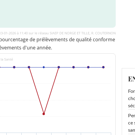
 13-01-2026 à 11:40 sur le réseau SIAEP DE NORGE ET TILLE, R. COUTERNON
 pourcentage de prélèvements de qualité conforme
lèvements d'une année.
 la Santé
E
For
cho
séc
Per
ce 
san