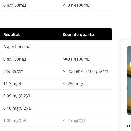
0 n/(100mL)
<=0 n/(100mL)
Résultat
Seuil de qualité
Aspect normal
0 n/(100mL)
<=0 n/(100mL)
549 µS/cm
>=200 et <=1100 µS/cm
11,3 mg/L
<=250 mg/L
0,09 mg(Cl2)/L
0,18 mg(Cl2)/L
1,08 mg(C)/L
<=2 mg(C)/L