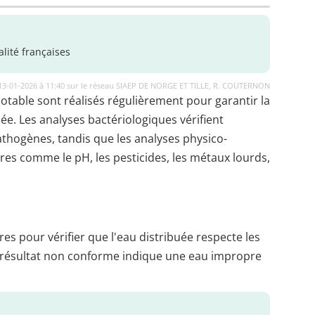
lité françaises
 13-01-2026 à 11:40 sur le réseau SIAEP DE NORGE ET TILLE, R. COUTERNON
potable sont réalisés régulièrement pour garantir la
uée. Les analyses bactériologiques vérifient
thogènes, tandis que les analyses physico-
es comme le pH, les pesticides, les métaux lourds,
es pour vérifier que l'eau distribuée respecte les
 résultat non conforme indique une eau impropre