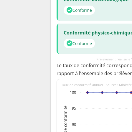
Conforme
Conformité physico-chimiqu
Conforme
Prélèvement réalisé le
Le taux de conformité correspon
rapport à l'ensemble des prélève
Taux de conformité annuel - Source : Ministèr
100
Taux de conformité
95
90