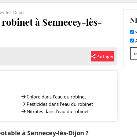
y-lès-Dijon
N
u robinet à Sennecey-lès-
S
A
Partager
Chlore dans l'eau du robinet
Pesticides dans l'eau du robinet
Nitrates dans l'eau du robinet
potable à Sennecey-lès-Dijon ?