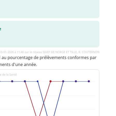
e
 13-01-2026 à 11:40 sur le réseau SIAEP DE NORGE ET TILLE, R. COUTERNON
d au pourcentage de prélèvements conformes par
ments d'une année.
e de la Santé