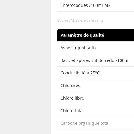
Entérocoques /100ml-MS
Source : Ministère de la Santé
Paramètre de qualité
Aspect (qualitatif)
Bact. et spores sulfito-rédu./100ml
Conductivité à 25°C
Chlorures
Chlore libre
Chlore total
Carbone organique total